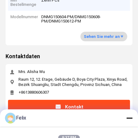
Min
Zehn PCs
Bestellmenge
Modellnummer
DNMG150604-PM/DNMG150608-
PM/DNMG150612-PM
Sehen Sie mehr an
Kontaktdaten
Mrs. Alisha Wu
Raum 12, 12. Etage, Gebäude D, Boya City Plaza, Xinyu Road,
Bezirk Shuangliu, Stadt Chengdu, Provinz Sichuan, China
+8613880606307
Kontakt
Felix
Erhalten Sie Den Besten Preis Für
9:37 PM