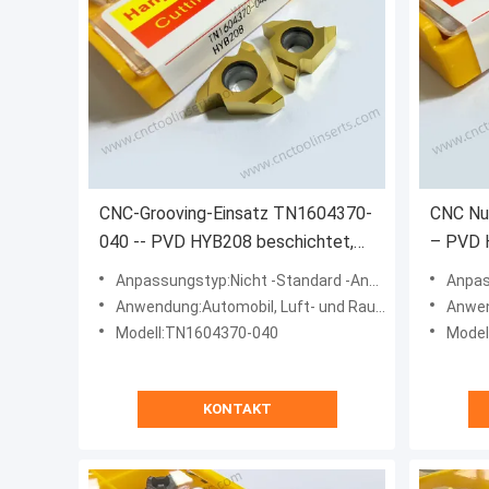
CNC-Grooving-Einsatz TN1604370-
CNC Nu
040 -- PVD HYB208 beschichtet,
– PVD 
für harte Materialien
schwier
Anpassungstyp:Nicht -Standard -Anpassungsart
Anpassu
(ausgenommen
(ausge
Anwendung:Automobil, Luft- und Raumfahrt, Energie, Maschinen
Anwendung:Ma
Hochfestelegierungen)
Hochtem
Modell:TN1604370-040
Model
KONTAKT