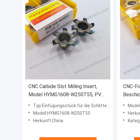
CNC Carbide Slot Milling Insert,
CNC-Fr
Model HYMG1608-W250T55, PVD
Beschi
Coating HYCS08 - For Machining
HYB208
Typ:Einfügungsstück für die Schlittenfräsen
Model
Steels, Stainless Steel and
Dieses 
Modell:HYMG1608-W250T55
Herku
Precision Small Parts
Bearbei
Herkunft:China
Kategor
zerspan
ausgen