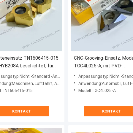
teneinsatz TN1606415-015
CNC-Grooving-Einsatz, Mode
HYB208A beschichtet, für
TGC4L025-A, mit PVD-
ige Materialien
Beschichtung HYB208, geeig
ngstyp:Nicht -Standard -Anpassungsart
Anpassungstyp:Nicht -Standard -Anp
nommen
die Bearbeitung aller schwer
schinen, Luftfahrt, Auto, Energie, Medizin, Schimmel, Marine
Anwendung:Automobil, Luft- und Raumfahrt, Ener
peraturlegierungen).
bearbeitenden Materialien m
l:TN1606415-015
Modell:TGC4L025-A
Ausnahme von
Hochtemperaturlegierungen
KONTAKT
KONTAKT