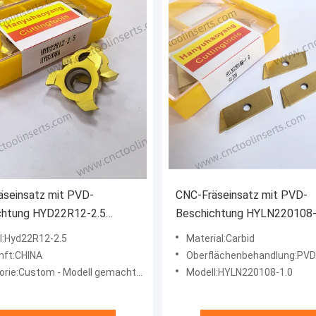
äseinsatz mit PVD-
CNC-Fräseinsatz mit PVD-
chtung HYD22R12-2.5
Beschichtung HYLN220108-
A, Nutschneideinsätze.
HYZ09, auch zu Rilleninsätz
l:Hyd22R12-2.5
Material:Carbid
Produkt eignet sich für die
gehört.
nft:CHINA
Oberflächenbehandlung:PVD
tung von schwer
ie:Custom - Modell gemachtes Modell
Modell:HYLN220108-1.0
baren Werkstoffen,
ommen Hochtemperatur-