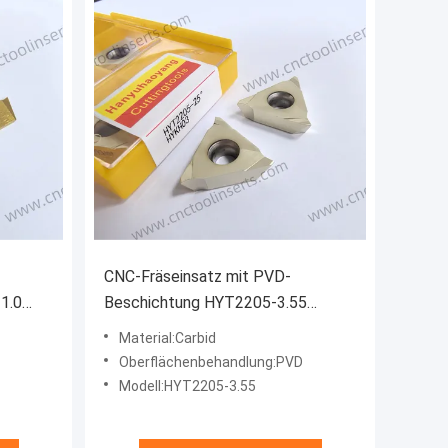
CNC-Fräseinsatz mit PVD-
1.0
Beschichtung HYT2205-3.55
en
HYKH03, gehört auch zu den
Material:Carbid
Nutstecheinsätzen. Geeignet für
Oberflächenbehandlung:PVD
die Bearbeitung von
Modell:HYT2205-3.55
Titanlegierungen und
Hochtemperatur-Superlegierungen.