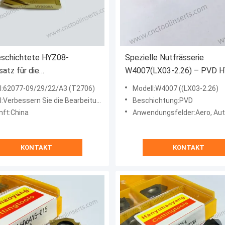
schichtete HYZ08-
Spezielle Nutfrässerie
satz für die
W4007(LX03-2.26) – PVD 
geschwindige Bearbeitung
beschichtet, für schwierige
l:62077-09/29/22/A3 (T2706)
Modell:W4007 ((LX03-2.26)
dem Stahl - Modell 62077-
Materialien (ausser
ern Sie die Bearbeitungsgenauigkeit und steigern Sie die Verarbeitungseffizienz
Beschichtung:PVD
22/A3 (T2706) CNC-
Hochtemperaturlegierungen
nft:China
Anwendungsfelder:Aero, Auto, S
dwerkzeug
KONTAKT
KONTAKT