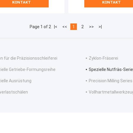
KONTAKT
KONTAKT
gierungen.
Page 1 of 2
|<
<<
1
2
>>
>|
en für die Präzisionsschleiferei
Zyklon-Fräserei
ielle Getriebe-Formungsreihe
Spezielle Nutfräs-Serie
ielle Ausrüstung
Precision Milling Series
erlastschälen
Vollhartmetallwerkzeu