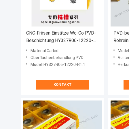
CNC-Fräsen Einsätze Wc-Co PVD-
PVD-be
Beschichtung HY327R06-12220-
Rohrein
R1.1 HYB208A Edelstahl und
niedrig
Material:Carbid
Model
schwer zu bearbeitende Materialien
von mil
Oberflächenbehandlung:PVD
Vorteil:Verbess
09/29/
Modell:HY327R06-12220-R1.1
Herku
Schnei
KONTAKT