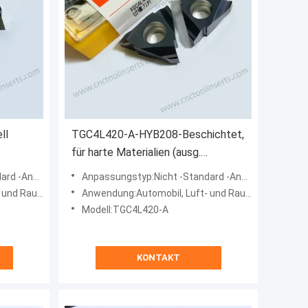
ll
TGC4L420-A-HYB208-Beschichtet,
für harte Materialien (ausg.
net für
hochfeste Legierungen)
assungsart
Anpassungstyp:Nicht -Standard -Anpassungsart
 zu
gie, Maschinen
Anwendung:Automobil, Luft- und Raumfahrt, Energie, Maschinen
it
Modell:TGC4L420-A
KONTAKT