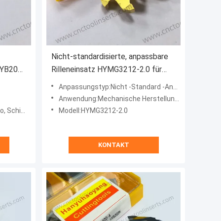
Nicht-standardisierte, anpassbare
HYB208
Rilleneinsatz HYMG3212-2.0 für
hitzebeständige Legierungen mit
Anpassungstyp:Nicht -Standard -Anpassungsart
hoher Schnitteffizienz
Anwendung:Mechanische Herstellung, Luft- und Raumfahrt, Automobile, Energie, Medizinprodukte, Schimmelpilzhers
)
chimmel
Modell:HYMG3212-2.0
KONTAKT