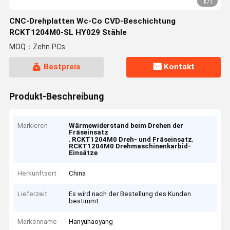
1
/
1
CNC-Drehplatten Wc-Co CVD-Beschichtung
RCKT1204M0-SL HY029 Stähle
MOQ：Zehn PCs
Bestpreis
Kontakt
Produkt-Beschreibung
Markieren
Wärmewiderstand beim Drehen der
Fräseinsatz
,
,
RCKT1204M0 Dreh- und Fräseinsatz
RCKT1204M0 Drehmaschinenkarbid-
Einsätze
Herkunftsort
China
Lieferzeit
Es wird nach der Bestellung des Kunden
bestimmt.
Markenname
Hanyuhaoyang