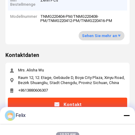
Min
Zehn PCs
Bestellmenge
Modellnummer
TNMG220404-PM/TNMG220408-
PM/TNMG220412-PM/TNMG220416-PM
Sehen Sie mehr an
Kontaktdaten
Mrs. Alisha Wu
Raum 12, 12. Etage, Gebäude D, Boya City Plaza, Xinyu Road,
Bezirk Shuangliu, Stadt Chengdu, Provinz Sichuan, China
+8613880606307
Kontakt
Felix
Erhalten Sie Den Besten Preis Für
10:52 AM