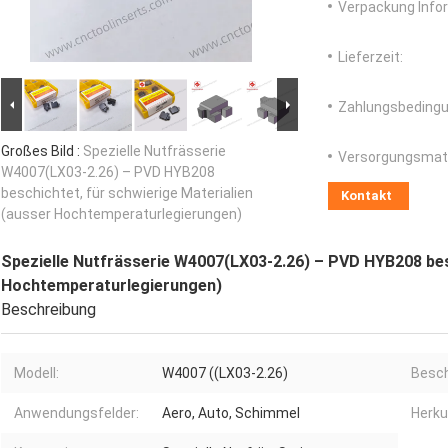
Verpackung Info
Lieferzeit:
Zahlungsbedingu
Großes Bild :
Spezielle Nutfrässerie
Versorgungsmater
W4007(LX03-2.26) – PVD HYB208
beschichtet, für schwierige Materialien
Kontakt
(ausser Hochtemperaturlegierungen)
Spezielle Nutfrässerie W4007(LX03-2.26) – PVD HYB208 besc
Hochtemperaturlegierungen)
Beschreibung
Modell:
W4007 ((LX03-2.26)
Besch
Anwendungsfelder:
Aero, Auto, Schimmel
Herku