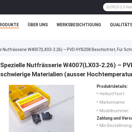
RODUKTE
ÜBER UNS
WERKSBESICHTIGUNG
QUALITÄT
le Nutfrässerie W4007(LX03-2.26) – PVD HYB208 Beschichtet, Für Sch
Spezielle Nutfrässerie W4007(LX03-2.26) – PV
schwierige Materialien (ausser Hochtemperatu
Produktdetails:
Herkunftsort:
Markenname:
Modellnummer:
Zahlung und Vers
Min Bestellmeng