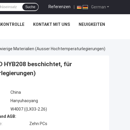
Referenzen
|
German
Suche
SKONTROLLE
KONTAKT MIT UNS
NEUIGKEITEN
wierige Materialien (ausser Hochtemperaturlegierungen)
D HYB208 beschichtet, für
rlegierungen)
China
Hanyuhaoyang
W4007 ((LX03-2.26)
and AGB:
e:
Zehn PCs