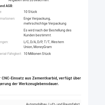
and AGB:
e:
10 Stück
rmationen:
Enge Verpackung,
mehrschichtige Verpackung
Es wird nach der Bestellung des
Kunden bestimmt.
ngen:
L/C, D/A, D/P, T/T, Western
Union, MoneyGram
ial-Fähigkeit:
10 Millionen Stück
 CNC-Einsatz aus Zementkarbid, verfügt über
ngerung der Werkzeuglebensdauer.
Automobilbau, Luft- und Raumfahrt,