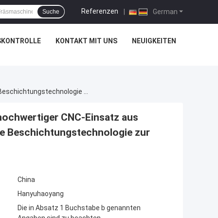
Referenzen
|
German
Suche
SKONTROLLE
KONTAKT MIT UNS
NEUIGKEITEN
Der Standardbohr-Einsatz SCGW09T304L, Ein Hochwertiger CNC-Einsatz Aus Zementkarbid, Verfügt Über Eine Fortschrittliche Beschichtungstechnologie Zur Verlängerung Der Werkzeuglebensdauer.
hochwertiger CNC-Einsatz aus
che Beschichtungstechnologie zur
China
Hanyuhaoyang
Die in Absatz 1 Buchstabe b genannten
Angaben sind zu beachten.