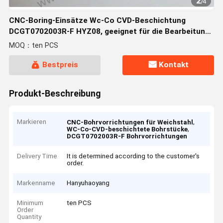
2
/
4
CNC-Boring-Einsätze Wc-Co CVD-Beschichtung
DCGT0702003R-F HYZ08, geeignet für die Bearbeitung
von weichem Stahl
MOQ：ten PCS
Bestpreis
Kontakt
Produkt-Beschreibung
Markieren
,
CNC-Bohrvorrichtungen für Weichstahl
,
WC-Co-CVD-beschichtete Bohrstücke
DCGT0702003R-F Bohrvorrichtungen
Delivery Time
It is determined according to the customer's
order.
Markenname
Hanyuhaoyang
Minimum
ten PCS
Order
Quantity