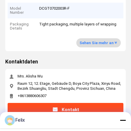
Model
DCGT0702003R-F
Number
Packaging
Tight packaging, multiple layers of wrapping
Details
Sehen Sie mehr an
Kontaktdaten
Mrs. Alisha Wu
Raum 12, 12. Etage, Gebäude D, Boya City Plaza, Xinyu Road,
Bezirk Shuangliu, Stadt Chengdu, Provinz Sichuan, China
+8613880606307
Kontakt
Felix
Erhalten Sie Den Besten Preis Für