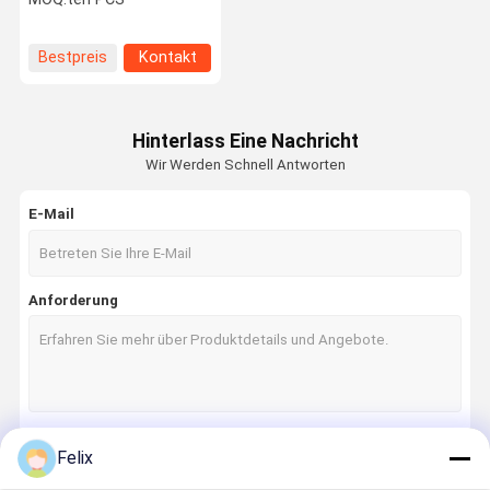
Anwendbar für alle
schwer zu bearbeitenden
Materialien außer
Bestpreis
Kontakt
Superlegierungen
Hinterlass Eine Nachricht
Wir Werden Schnell Antworten
E-Mail
Anforderung
Felix
Fortsetzen