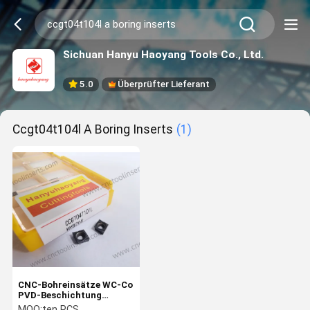
Sichuan Hanyu Haoyang Tools Co., Ltd.
5.0
Überprüfter Lieferant
Ccgt04t104l A Boring Inserts
(1)
CNC-Bohreinsätze WC-Co
PVD-Beschichtung
CCGT04T101L HYB208,
MOQ:
ten PCS