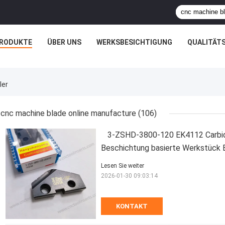
RODUKTE
ÜBER UNS
WERKSBESICHTIGUNG
QUALITÄT
ler
cnc machine blade online manufacture
(106)
3-ZSHD-3800-120 EK4112 Carbid
Beschichtung basierte Werkstück 
Lesen Sie weiter
2026-01-30 09:03:14
KONTAKT