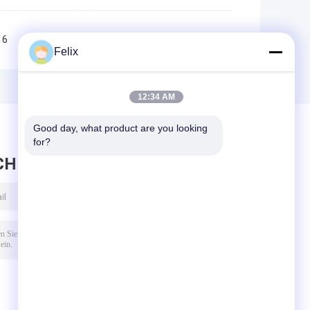
6
7
8
9
10
>>
>|
Felix
12:34 AM
Good day, what product are you looking 
for?
CHRICHT HINTERLASSEN