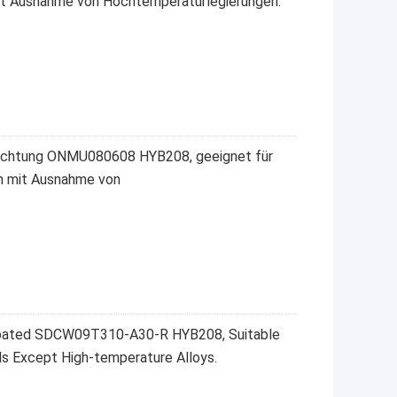
mit Ausnahme von Hochtemperaturlegierungen.
ichtung ONMU080608 HYB208, geeignet für
en mit Ausnahme von
ncoated SDCW09T310-A30-R HYB208, Suitable
als Except High-temperature Alloys.