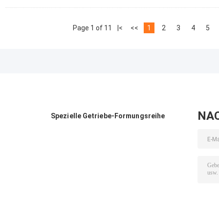
Page 1 of 11
|<
<<
1
2
3
4
5
NA
Spezielle Getriebe-Formungsreihe