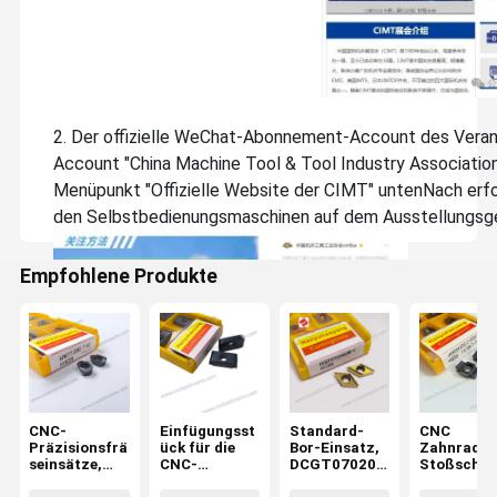
2. Der offizielle WeChat-Abonnement-Account des Ver
Account "China Machine Tool & Tool Industry Associatio
Menüpunkt "Offizielle Website der CIMT" untenNach erfol
den Selbstbedienungsmaschinen auf dem Ausstellungsge
Empfohlene Produkte
CNC-
Einfügungsst
Standard-
CNC
Präzisionsfrä
ück für die
Bor-Einsatz,
Zahnrad-
seinsätze,
CNC-
DCGT070200
Stoßschne
Modell
Präzisionsfrä
3R-F,
insatz