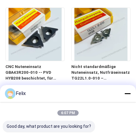
von Schimmelformen
HYLV1405-5.1
CNC Nuteneinsatz
Nicht standardmäßige
GBA43R200-010 -- PVD
Nuteneinsatz, Nutfräseinsatz
HYB208 beschichtet, für
TG22L1.0-010 –
schwierige Materialien (außer
Unbeschichtet, für Aluminium
Hochtemperaturlegierungen)
Felix
6:07 PM
Good day, what product are you looking for?