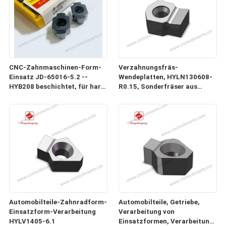
CNC-Zahnmaschinen-Form-
Verzahnungsfräs-
Einsatz JD-65016-5.2 --
Wendeplatten, HYLN130608-
HYB208 beschichtet, für harte
R0.15, Sonderfräser aus
Materialien (ausgenommen
Hartmetall und CNC-
Hochfestelegierungen)
Verzahnungsfräs-
Wendeplatten
Automobilteile-Zahnradform-
Automobilteile, Getriebe,
Einsatzform-Verarbeitung
Verarbeitung von
HYLV1405-6.1
Einsatzformen, Verarbeitung