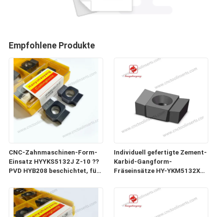
Empfohlene Produkte
CNC-Zahnmaschinen-Form-
Individuell gefertigte Zement-
Einsatz HYYKS5132J Z-10 ??
Karbid-Gangform-
PVD HYB208 beschichtet, für
Fräseinsätze HY-YKM5132X3-
alle schwierigen Materialien
59204-3.53 10 für CNC-
(ausgenommen hochfeste
Maschinen 1
Legierungen).