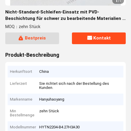
1
/
1
Nicht-Standard-Schleifen-Einsatz mit PVD-
Beschichtung für schwer zu bearbeitende Materialien -
Präzisions-CNC-Schneidwerkzeug
MOQ：zehn Stück
Bestpreis
Kontakt
Produkt-Beschreibung
Herkunftsort
China
Lieferzeit
Sie richtet sich nach der Bestellung des
Kunden.
Markenname
Hanyuhaoyang
Min
zehn Stück
Bestellmenge
Modellnummer
HYTN2204-B4.27H3A30