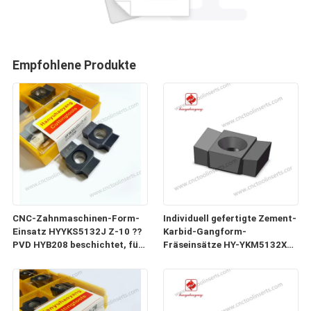
Empfohlene Produkte
CNC-Zahnmaschinen-Form-
Individuell gefertigte Zement-
Einsatz HYYKS5132J Z-10 ??
Karbid-Gangform-
PVD HYB208 beschichtet, für
Fräseinsätze HY-YKM5132X3-
alle schwierigen Materialien
59204-3.53 10 für CNC-
(ausgenommen hochfeste
Maschinen 1
Legierungen).