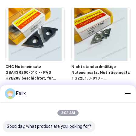
von Schimmelformen
HYLV1405-5.1
CNC Nuteneinsatz
Nicht standardmäßige
GBA43R200-010 -- PVD
Nuteneinsatz, Nutfräseinsatz
HYB208 beschichtet, für
TG22L1.0-010 –
schwierige Materialien (außer
Unbeschichtet, für Aluminium
Hochtemperaturlegierungen)
Felix
3:03 AM
Good day, what product are you looking for?