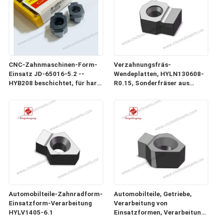
CNC-Zahnmaschinen-Form-
Verzahnungsfräs-
Einsatz JD-65016-5.2 --
Wendeplatten, HYLN130608-
HYB208 beschichtet, für harte
R0.15, Sonderfräser aus
Materialien (ausgenommen
Hartmetall und CNC-
Hochfestelegierungen)
Verzahnungsfräs-
Wendeplatten
Automobilteile-Zahnradform-
Automobilteile, Getriebe,
Einsatzform-Verarbeitung
Verarbeitung von
HYLV1405-6.1
Einsatzformen, Verarbeitung