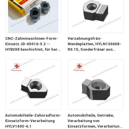
CNC-Zahnmaschinen-Form-
Verzahnungsfräs-
Einsatz JD-65016-5.2 --
Wendeplatten, HYLN130608-
HYB208 beschichtet, für harte
R0.15, Sonderfräser aus
Materialien (ausgenommen
Hartmetall und CNC-
Hochfestelegierungen)
Verzahnungsfräs-
Wendeplatten
Automobilteile-Zahnradform-
Automobilteile, Getriebe,
Einsatzform-Verarbeitung
Verarbeitung von
HYLV1405-6.1
Einsatzformen, Verarbeitung