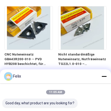
von Schimmelformen
HYLV1405-5.1
CNC Nuteneinsatz
Nicht standardmäßige
GBA43R200-010 -- PVD
Nuteneinsatz, Nutfräseinsatz
HYB208 beschichtet, für
TG22L1.0-010 –
schwierige Materialien (außer
Unbeschichtet, für Aluminium
Hochtemperaturlegierungen)
Felix
11:05 AM
Good day, what product are you looking for?