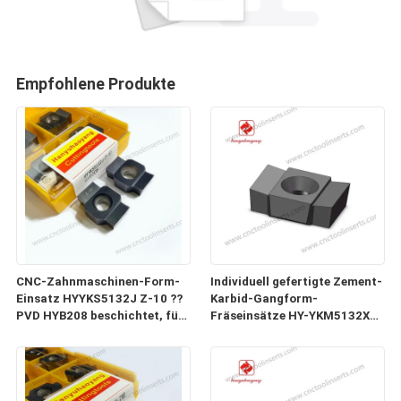
Empfohlene Produkte
CNC-Zahnmaschinen-Form-
Individuell gefertigte Zement-
Einsatz HYYKS5132J Z-10 ??
Karbid-Gangform-
PVD HYB208 beschichtet, für
Fräseinsätze HY-YKM5132X3-
alle schwierigen Materialien
59204-3.53 10 für CNC-
(ausgenommen hochfeste
Maschinen 1
Legierungen).