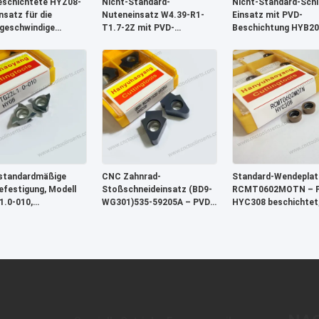
schichtete HYZ08-
Nicht-Standard-
Nicht-Standard-Schl
nsatz für die
Nuteneinsatz W4.39-R1-
Einsatz mit PVD-
ggeschwindige
T1.7-2Z mit PVD-
Beschichtung HYB20
itung von mildem
Beschichtung HYB208 für
schwer zu bearbeite
- Modell 62077-
schwer zerspanbare
Materialien
22/A3 (T2706) CNC-
Werkstoffe
idwerkzeug
standardmäßige
CNC Zahnrad-
Standard-Wendeplat
befestigung, Modell
Stoßschneideinsatz (BD9-
RCMT0602MOTN – 
.0-010,
WG301)535-59205A – PVD
HYC308 beschichtet,
hichtet, geeignet
HYB208 beschichtet, für
Drehen & Fräsen
 Bearbeitung aller
schwierige Materialien
 zu bearbeitenden
(ohne
alien mit Ausnahme
Hochtemperaturlegierungen)
mperaturlegierungen.