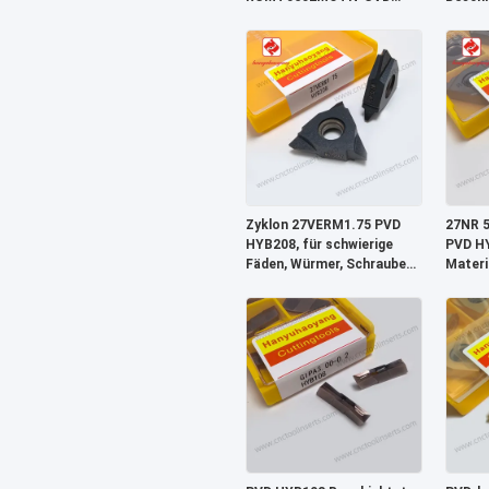
HY029 Beschichtete Stähle
schwer
Werkst
Beschi
Zyklon 27VERM1.75 PVD
27NR 5
HYB208, für schwierige
PVD HY
Fäden, Würmer, Schrauben
Materi
und Kugelschrauben
Hochfe