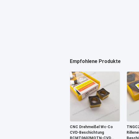
Empfohlene Produkte
CNC Drehmeißel Wc-Co
TNGC2
CVD-Beschichtung
Rillen
RCMT0602MOTN-CVD
Beschi