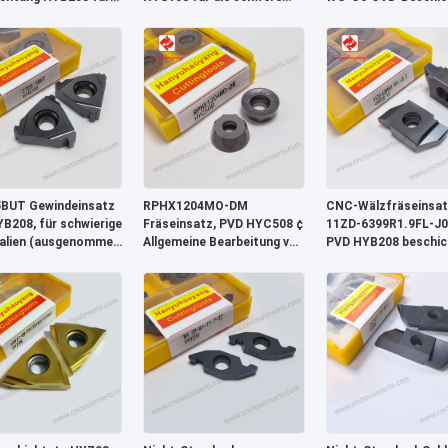
 zerspanbare
Bearbeitung und
DCGT0702003R-F fü
offe und PVD-
Hochgeschwindigkeitsdrehung
Weichstahlbearbeitu
chtung
von Stahl und Gusseisen
Hartmetallmaterial 
CVD-
Oberflächenbehandl
BUT Gewindeinsatz
RPHX1204MO-DM
CNC-Wälzfräseinsat
B208, für schwierige
Fräseinsatz, PVD HYC508 ¢
11ZD-6399R1.9FL-J0
alien (ausgenommen
Allgemeine Bearbeitung von
PVD HYB208 beschic
stelegierungen)
Stahl, Gusseisen und
für schwierige Mater
Edelstahl
(ausg.
Hochtemperaturlegi