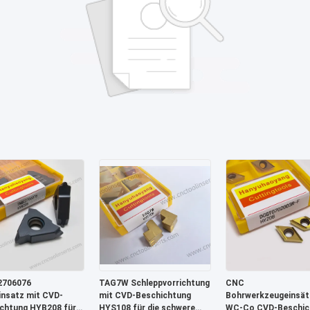
706076
TAG7W Schleppvorrichtung
CNC
einsatz mit CVD-
mit CVD-Beschichtung
Bohrwerkzeugeinsät
chtung HYB208 für
HYS108 für die schwere
WC-Co CVD-Beschic