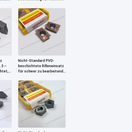
r
zu bearbeitende
ng mit
Materialien - Präzisions-
und
CNC-Schneidwerkzeug
ung
z
Nicht-Standard PVD-
.3 –
beschichtete Rilleneinsatz
htet,
für schwer zu bearbeitende
ialien
Materialien CNC-
Schneidwerkzeug
erungen)