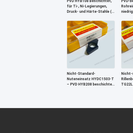
PVD HYB108 Beschichtet,
PVD-be
für Ti-, Ni-Legierungen,
Rohrei
Druck- und Härte-Stahle (>
niedri
55 HRC)
Bearbe
Stahl 
09/29/
Schne
Nicht-Standard-
Nicht-
Nuteneinsatz HYDC1503-T
Rillen
– PVD HYB208 beschichtet,
TG22L1
für schwierige Materialien
unbesc
(ohne
für die
Hochtemperaturlegierungen)
schwer
Materi
von
Hochte