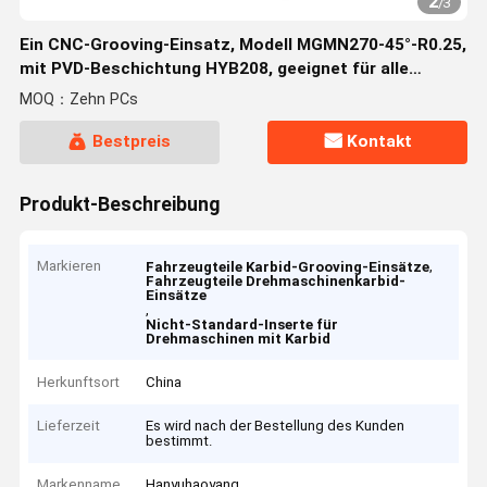
2
/
3
Ein CNC-Grooving-Einsatz, Modell MGMN270-45°-R0.25,
mit PVD-Beschichtung HYB208, geeignet für alle
schwer zu bearbeitenden Materialien mit Ausnahme
MOQ：Zehn PCs
von Hochtemperaturlegierungen
Bestpreis
Kontakt
Produkt-Beschreibung
Markieren
,
Fahrzeugteile Karbid-Grooving-Einsätze
Fahrzeugteile Drehmaschinenkarbid-
Einsätze
,
Nicht-Standard-Inserte für
Drehmaschinen mit Karbid
Herkunftsort
China
Lieferzeit
Es wird nach der Bestellung des Kunden
bestimmt.
Markenname
Hanyuhaoyang