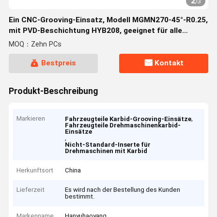
2
/
3
Ein CNC-Grooving-Einsatz, Modell MGMN270-45°-R0.25,
mit PVD-Beschichtung HYB208, geeignet für alle
schwer zu bearbeitenden Materialien mit Ausnahme
MOQ：Zehn PCs
von Hochtemperaturlegierungen
Bestpreis
Kontakt
Produkt-Beschreibung
Markieren
,
Fahrzeugteile Karbid-Grooving-Einsätze
Fahrzeugteile Drehmaschinenkarbid-
Einsätze
,
Nicht-Standard-Inserte für
Drehmaschinen mit Karbid
Herkunftsort
China
Lieferzeit
Es wird nach der Bestellung des Kunden
bestimmt.
Markenname
Hanyuhaoyang