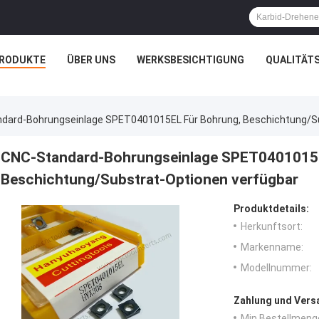
RODUKTE
ÜBER UNS
WERKSBESICHTIGUNG
QUALITÄT
dard-Bohrungseinlage SPET0401015EL Für Bohrung, Beschichtung/S
CNC-Standard-Bohrungseinlage SPET0401015E
Beschichtung/Substrat-Optionen verfügbar
Produktdetails:
Herkunftsort:
Markenname:
Modellnummer:
Zahlung und Vers
Min Bestellmeng