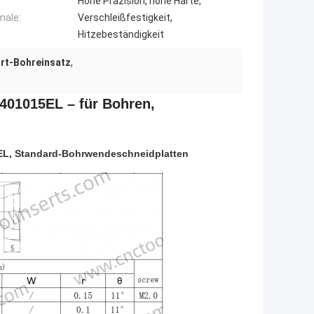
Hohe Präzision, hohe Härte,
male:
Verschleißfestigkeit,
Hitzebeständigkeit
rt-Bohreinsatz
,
01015EL – für Bohren,
5EL, Standard-Bohrwendeschneidplatten