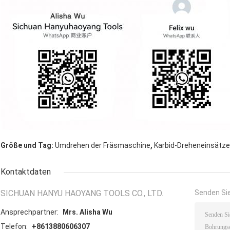
,
Größe und Tag:
Umdrehen der Fräsmaschine
Karbid-Dreheneinsätze
Kontaktdaten
SICHUAN HANYU HAOYANG TOOLS CO., LTD.
Senden Sie
Ansprechpartner:
Mrs. Alisha Wu
Telefon:
+8613880606307