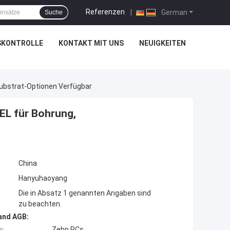
Referenzen
|
German
Suche
SKONTROLLE
KONTAKT MIT UNS
NEUIGKEITEN
ubstrat-Optionen Verfügbar
L für Bohrung,
China
Hanyuhaoyang
Die in Absatz 1 genannten Angaben sind
zu beachten.
and AGB:
e:
Zehn PCs