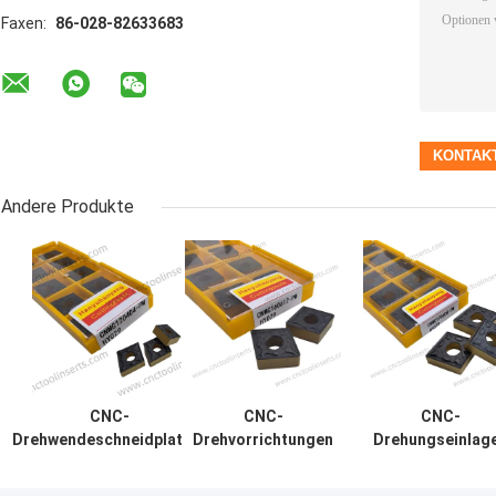
Faxen:
86-028-82633683
Andere Produkte
CNC-
CNC-
CNC-
Drehwendeschneidplatten
Drehvorrichtungen
Drehungseinlag
Wc-Co CVD-Beschichtung
Wc-Co CVD-
Wc-Co CVD-
CNMG120408-PM HY029
Beschichtung
Beschichtung