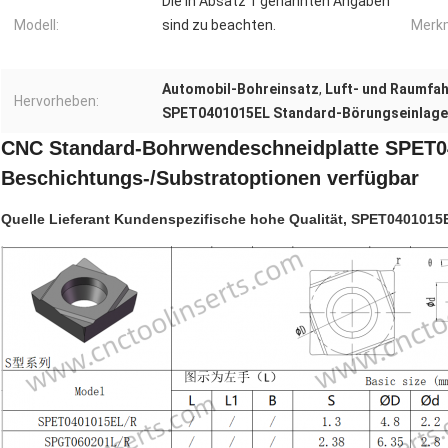
Die in Absatz 1 genannten Angaben
Modell:
sind zu beachten.
Merk
Automobil-Bohreinsatz
,
Luft- und Raumfah
Hervorheben:
SPET0401015EL Standard-Börungseinlage
CNC Standard-Bohrwendeschneidplatte SPET04
Beschichtungs-/Substratoptionen verfügbar
Quelle Lieferant Kundenspezifische hohe Qualität, SPET040101