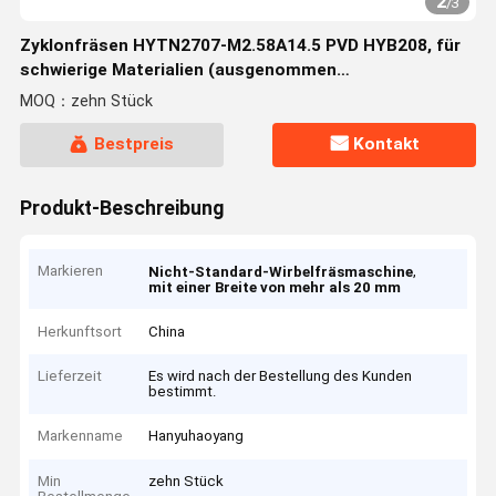
2
/
3
Zyklonfräsen HYTN2707-M2.58A14.5 PVD HYB208, für
schwierige Materialien (ausgenommen
Hochfestelegierungen)
MOQ：zehn Stück
Bestpreis
Kontakt
Produkt-Beschreibung
Markieren
,
Nicht-Standard-Wirbelfräsmaschine
mit einer Breite von mehr als 20 mm
Herkunftsort
China
Lieferzeit
Es wird nach der Bestellung des Kunden
bestimmt.
Markenname
Hanyuhaoyang
Min
zehn Stück