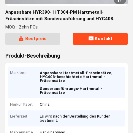
1
/
1
Anpassbare HYR390-11T304-PM Hartmetall-
Fräseinsätze mit Sonderausführung und HYC408
Beschichtung
MOQ：Zehn PCs
Bestpreis
Kontakt
Produkt-Beschreibung
Markieren
,
Anpassbare Hartmetall-Fräseinsätze
HYC408-beschichtete Hartmetall-
Fräseinsätze
,
Sonderausführungs-Hartmetall-
Fräseinsätze
Herkunftsort
China
Lieferzeit
Es wird nach der Bestellung des Kunden
bestimmt.
Markenname
Hanyuhaoyang