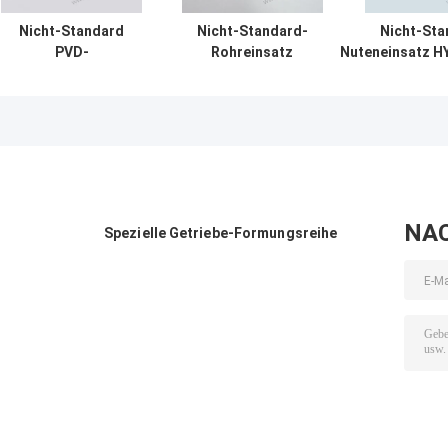
Nicht-Standard
Nicht-Standard-
Nicht-Sta
PVD-
Rohreinsatz
Nuteneinsatz H
beschichtete
PNMU080408 PVD
PVD HYB208 besc
Rilleneinsatz für
HYB208 beschichtet,
schwierige Mate
schwer zu
für harte Materialien
Hochtemperatur
bearbeitende
(ohne
Materialien CNC-
Hochfestelegierungen)
Schneidwerkzeug
NA
Spezielle Getriebe-Formungsreihe