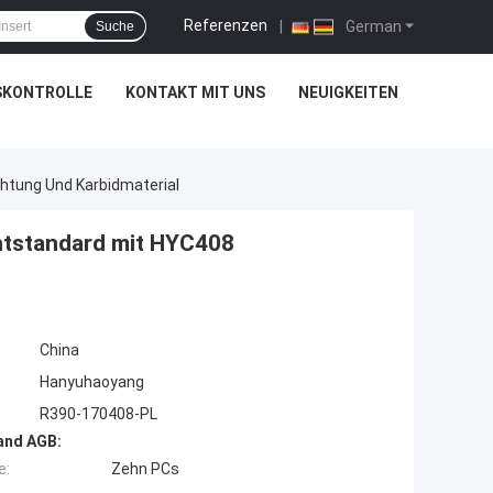
Referenzen
|
German
Suche
SKONTROLLE
KONTAKT MIT UNS
NEUIGKEITEN
htung Und Karbidmaterial
htstandard mit HYC408
China
Hanyuhaoyang
R390-170408-PL
and AGB:
e:
Zehn PCs