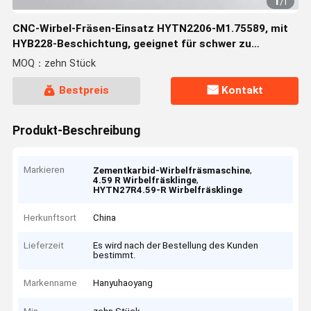
1
/
1
CNC-Wirbel-Fräsen-Einsatz HYTN2206-M1.75589, mit
HYB228-Beschichtung, geeignet für schwer zu
bearbeitende Materialien wie Edelstahl und duktiles
MOQ：zehn Stück
Eisen, ausgenommen Superlegierungen.
Bestpreis
Kontakt
Produkt-Beschreibung
Markieren
,
Zementkarbid-Wirbelfräsmaschine
,
4.59 R Wirbelfräsklinge
HYTN27R4.59-R Wirbelfräsklinge
Herkunftsort
China
Lieferzeit
Es wird nach der Bestellung des Kunden
bestimmt.
Markenname
Hanyuhaoyang