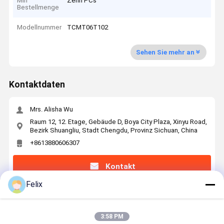
Min
Zehn PCs
Bestellmenge
Modellnummer
TCMT06T102
Sehen Sie mehr an
Kontaktdaten
Mrs. Alisha Wu
Raum 12, 12. Etage, Gebäude D, Boya City Plaza, Xinyu Road,
Bezirk Shuangliu, Stadt Chengdu, Provinz Sichuan, China
+8613880606307
Kontakt
Felix
Erhalten Sie Den Besten Preis Für
3:58 PM