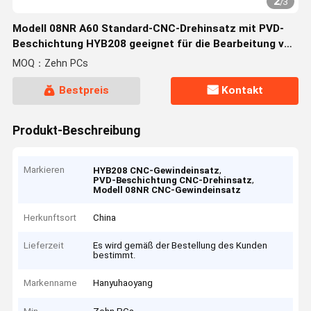
2
/
3
Modell 08NR A60 Standard-CNC-Drehinsatz mit PVD-
Beschichtung HYB208 geeignet für die Bearbeitung von
schwer zu bearbeitenden Materialien, ausgenommen
MOQ：Zehn PCs
Bestpreis
Kontakt
Produkt-Beschreibung
Markieren
,
HYB208 CNC-Gewindeinsatz
,
PVD-Beschichtung CNC-Drehinsatz
Modell 08NR CNC-Gewindeinsatz
Herkunftsort
China
Lieferzeit
Es wird gemäß der Bestellung des Kunden
bestimmt.
Markenname
Hanyuhaoyang