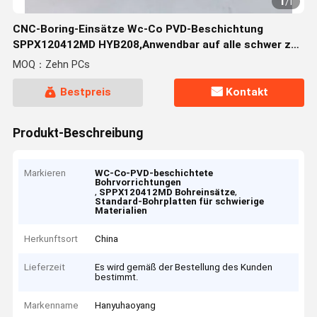
1
/
1
CNC-Boring-Einsätze Wc-Co PVD-Beschichtung
SPPX120412MD HYB208,Anwendbar auf alle schwer zu
bearbeitenden Materialien mit Ausnahme von
MOQ：Zehn PCs
Superlegierungen
Bestpreis
Kontakt
Produkt-Beschreibung
Markieren
WC-Co-PVD-beschichtete
Bohrvorrichtungen
,
,
SPPX120412MD Bohreinsätze
Standard-Bohrplatten für schwierige
Materialien
Herkunftsort
China
Lieferzeit
Es wird gemäß der Bestellung des Kunden
bestimmt.
Markenname
Hanyuhaoyang