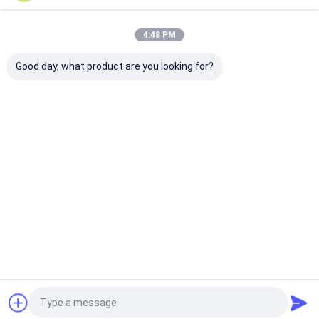
Erhalten Sie Den Besten Preis Für
4:48 PM
CNC-Boring-Einsätze Wc-Co PVD-
Beschichtung SPHX07304R20
Good day, what product are you looking for?
HYB208,Anwendbar auf alle schwer zu
bearbeitenden Materialien mit Ausnahme von
Superlegierungen
Fortsetzen
Empfohlene Produkte
Startseite
Über uns
Kontakt
Sitemap
Privacy policy
Qualität
CNC-Schneideinsätze
China Fabrik.Copyright © 2026
Sichuan Hanyu Haoyang Tools Co., Ltd.. All Rights Reserved.