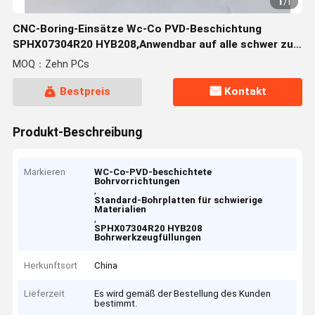
1
/
1
CNC-Boring-Einsätze Wc-Co PVD-Beschichtung
SPHX07304R20 HYB208,Anwendbar auf alle schwer zu
bearbeitenden Materialien mit Ausnahme von
MOQ：Zehn PCs
Superlegierungen
Bestpreis
Kontakt
Produkt-Beschreibung
Markieren
WC-Co-PVD-beschichtete
Bohrvorrichtungen
,
Standard-Bohrplatten für schwierige
Materialien
,
SPHX07304R20 HYB208
Bohrwerkzeugfüllungen
Herkunftsort
China
Lieferzeit
Es wird gemäß der Bestellung des Kunden
bestimmt.