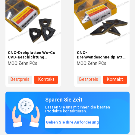
CNC-Drehplatten Wc-Co
CNC-
CVD-Beschichtung
Drehwendeschneidplatten
WNMG080404-PM HY029
Wc-Co CVD-
MOQ:
Zehn PCs
MOQ:
Zehn PCs
Stähle
Beschichtung
VBMT160404-PM HY029
Stähle
Bestpreis
Kontakt
Bestpreis
Kontakt
Sparen Sie Zeit
Lassen Sie uns mit Ihnen die besten
Produkte kontaktieren.
Geben Sie Ihre Anforderung