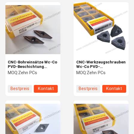
CNC-Bohreinsätze Wc-Co
CNC-Werkzeugschrauben
PVD-Beschichtung
Wc-Co PVD-
VCGT110302R-Y
Beschichtung
MOQ:
Zehn PCs
MOQ:
Zehn PCs
HYC508, geeignet für die
WNMG080408-SL
Bearbeitung von Stahl-
HYB2008 aus Edelstahl
und Gussmaterialien
Bestpreis
Kontakt
Bestpreis
Kontakt