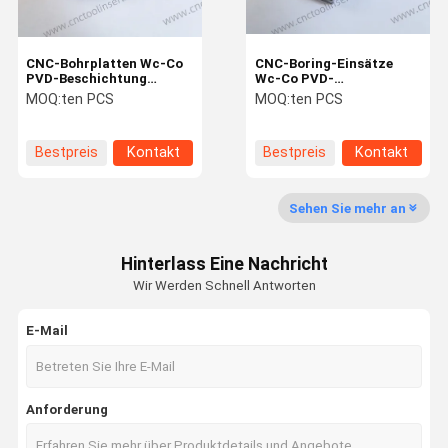
CNC-Bohrplatten Wc-Co
CNC-Boring-Einsätze
PVD-Beschichtung
Wc-Co PVD-
SCHT09T304R HYB208,
Beschichtung
MOQ:
ten PCS
MOQ:
ten PCS
anwendbar für alle
SCGT120408
schwer zu bearbeitenden
HYB208,Anwendbar auf
Materialien außer
alle schwer zu
Bestpreis
Kontakt
Bestpreis
Kontakt
Superlegierungen
bearbeitenden
Materialien mit
Ausnahme von
Superlegierungen
Sehen Sie mehr an
Hinterlass Eine Nachricht
Wir Werden Schnell Antworten
E-Mail
Anforderung