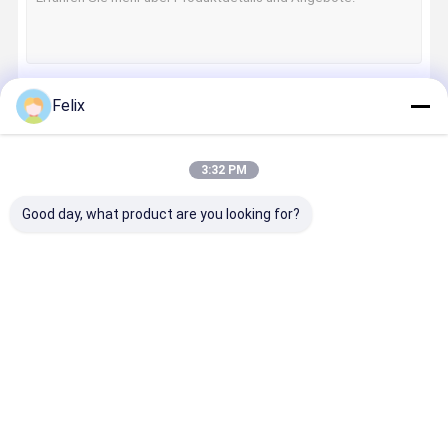
Felix
Fortsetzen
3:32 PM
Unsere Kategorien
Good day, what product are you looking for?
CNC-
Serien für die
Zyklon-
Spezielle
Schneideinsä
Präzisionssc
Fräserei
flexible
tze
hleiferei
Rillenserie