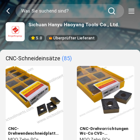
Sichuan Hanyu Haoyang Tools Co., Ltd.
5.0
Überprüfter Lieferant
CNC-Schneideinsätze
(85)
CNC-
CNC-Drehvorrichtungen
Drehwendeschneidplatten
Wc-Co CVD-
Wc-Co CVD-
Beschichtung
MOQ:
Zehn PCs
MOQ:
Zehn PCs