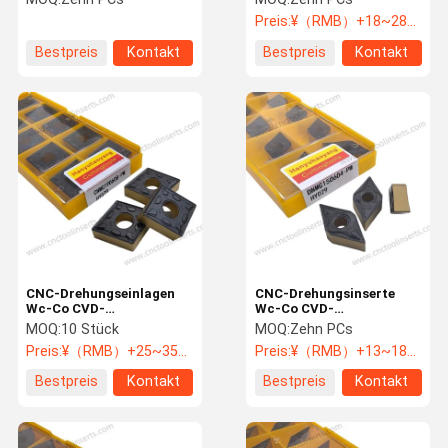
Beschichtung
CNMG160612-PM HY029
Preis:
¥（RMB）+18~28/PCS
CNMG120408-PM HY029
Stähle
Bestpreis
Kontakt
Bestpreis
Kontakt
CNC-Drehungseinlagen
CNC-Drehungsinserte
Wc-Co CVD-
Wc-Co CVD-
Beschichtung
Beschichtung
MOQ:
10 Stück
MOQ:
Zehn PCs
CNMG190608-PM HY029
DNMG150604-PM HY029
Preis:
¥（RMB）+25~35/PCS
Preis:
¥（RMB）+13~18/PCS
Stahl
Bestpreis
Kontakt
Bestpreis
Kontakt