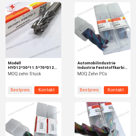
Modell
Automobilindustrie
HYD12*30*11.5*70*D12*150L-
Industrie Feststoffkarbid
4Z, 4 Flöten ohne
Endmühle Luft- und
MOQ:
zehn Stück
MOQ:
Zehn PCs
Beschichtung, geeignet
Raumfahrt D20*45*100L-
für die Bearbeitung von
68°
Aluminiummaterialien.
Bestpreis
Kontakt
Bestpreis
Kontakt