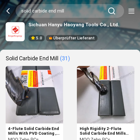
Sichuan Hanyu Haoyang Tools Co., Ltd.
5.0
Überprüfter Lieferant
Solid Carbide End Mill
(31)
4-Flute Solid Carbide End
High Rigidity 2-Flute
Mills With PVD Coating ,
Solid Carbide End Mills
Model
with PVD Coating for
MOQ:
Zehn PCs
MOQ:
Zehn PCs