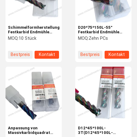
Schimmelformherstellung
D20*75*150L-55°
Festkarbid Endmühle
Festkarbid Endmühle
D8*24*60L-55°
Hitzebeständigkeit CNC
MOQ:
10 Stück
MOQ:
Zehn PCs
Endmühlenschneider
Endmühle Bits
Bestpreis
Kontakt
Bestpreis
Kontakt
Zu Hause
Produkte
Über Uns
Werksbesich
Tigung
Anpassung von
D12*45*100L-
Massivkarbidquadrat
3T(D12*45*100L-