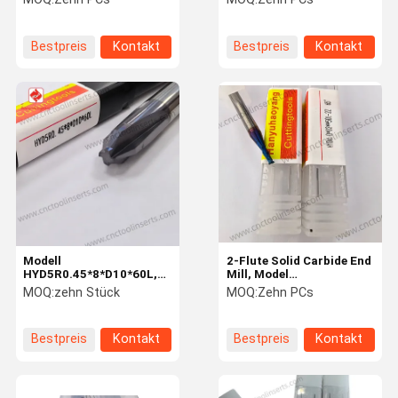
HYD20*90*150L*4Z
Machining Steel and
Suitable For Machining
Stainless Steel Model
Steel And Stainless Steel
HYD11*200*D12*247*2Z
Bestpreis
Kontakt
Bestpreis
Kontakt
Modell
2-Flute Solid Carbide End
HYD5R0.45*8*D10*60L,
Mill, Model
hochsteifer 4-Schneider-
HYD4.0*D2**50L-2Z 65°,
MOQ:
zehn Stück
MOQ:
Zehn PCs
Vollhartmetall-
PVD Coating - Primarily
Schaftfräser mit PVD-
for milling and slotting
Beschichtung.
operations
Bestpreis
Kontakt
Bestpreis
Kontakt