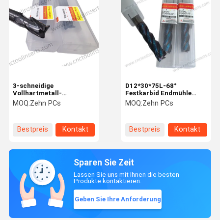
3-schneidige
D12*30*75L-68°
Vollhartmetall-
Festkarbid Endmühle
Schaftfräser mit PVD-
Automobilindustrie
MOQ:
Zehn PCs
MOQ:
Zehn PCs
Beschichtung, Modell
Energie
HYD15*30*D16*130L,
geeignet für die
Bestpreis
Kontakt
Bestpreis
Kontakt
Bearbeitung von
Gusseisen
Sparen Sie Zeit
Lassen Sie uns mit Ihnen die besten
Produkte kontaktieren.
Geben Sie Ihre Anforderung