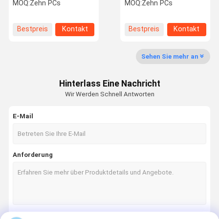
Endmühle Herstellung
55°))Festkarbid
MOQ:
Zehn PCs
MOQ:
Zehn PCs
von Medizinprodukten
Endmühle 3C Elektronik
D8*20*60L-68°
Bestpreis
Kontakt
Bestpreis
Kontakt
Qualitätskon
Kontakt Mit
Neuigkeiten
Trolle
Uns
Sehen Sie mehr an
CNC-Schneideinsätze
Hinterlass Eine Nachricht
Serien für die Präzisionsschleiferei
Wir Werden Schnell Antworten
Zyklon-Fräserei
E-Mail
Spezielle flexible Rillenserie
Spezielle Getriebe-Formungsreihe
Anforderung
Spezielle Nutfräs-Serie
Spezielle Volute-Serie
Spezielle Ausrüstung