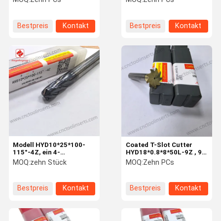
Energie
Raumfahrt D20*45*100L-
68°
Bestpreis
Kontakt
Bestpreis
Kontakt
Modell HYD10*25*100-
Coated T-Slot Cutter
115°-4Z, ein 4-
HYD18*0.8*8*50L-9Z , 9-
schneidiger Fasenfräser
Flute Straight Shank —
MOQ:
zehn Stück
MOQ:
Zehn PCs
mit PVD-Beschichtung,
Designed for Machining
ist hauptsächlich für das
T-Slots, Side Grooves,
Anfasen von
Chamfering and Special
Bestpreis
Kontakt
Bestpreis
Kontakt
Werkstückkanten
Contours in Superalloys
konzipiert.
and Titanium Alloys