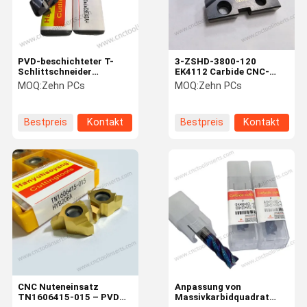
PVD-beschichteter T-
3-ZSHD-3800-120
Schlittschneider
EK4112 Carbide CNC-
HYD13R2*7*D8*28*SD12*80
Fräsen Einsatz
MOQ:
Zehn PCs
MOQ:
Zehn PCs
- zur Bearbeitung von
Bestimmung geeigneter
40Cr-Legierstahl
Beschichtung basierte
Werkstück
Bestpreis
Kontakt
Bestpreis
Kontakt
Bearbeitungsanforderungen
Zu Hause
Produkte
Über Uns
Werksbesich
Tigung
CNC Nuteneinsatz
Anpassung von
TN1606415-015 – PVD
Massivkarbidquadrat