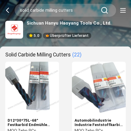
Sichuan Hanyu Haoyang Tools Co., Ltd.
5.0
Überprüfter Lieferant
Solid Carbide Milling Cutters
(22)
D12*30*75L-68°
Automobilindustrie
Festkarbid Endmühle
Industrie Feststoffkarbid
Automobilindustrie
Endmühle Luft- und
MOQ:
Zehn PCs
MOQ:
Zehn PCs