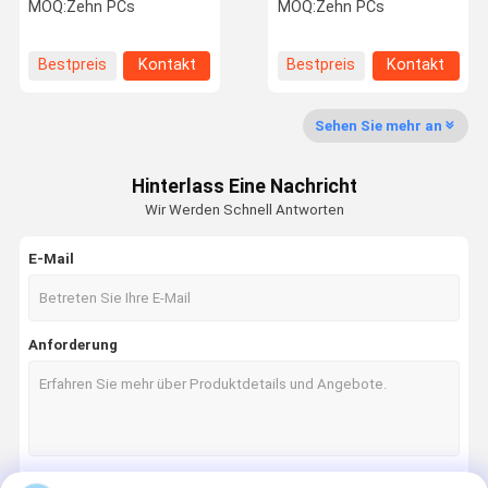
HYB208A beschichtet, für
Endmühle Herstellung
MOQ:
Zehn PCs
MOQ:
Zehn PCs
schwierige Materialien
von Medizinprodukten
(ausgenommen
D8*20*60L-68°
Hochtemperaturlegierungen).
Bestpreis
Kontakt
Bestpreis
Kontakt
Qualitätskon
Kontakt Mit
Neuigkeiten
Trolle
Uns
Sehen Sie mehr an
CNC-Schneideinsätze
Hinterlass Eine Nachricht
Serien für die Präzisionsschleiferei
Wir Werden Schnell Antworten
Zyklon-Fräserei
E-Mail
Spezielle flexible Rillenserie
Spezielle Getriebe-Formungsreihe
Anforderung
Spezielle Nutfräs-Serie
Spezielle Volute-Serie
Spezielle Ausrüstung