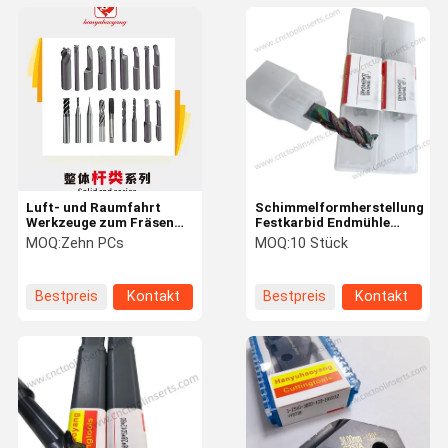
Luft- und Raumfahrt
Schimmelformherstellung
Werkzeuge zum Fräsen
Festkarbid Endmühle
von Festkarbid
D8*24*60L-55°
MOQ:
Zehn PCs
MOQ:
10 Stück
D6*24*75L-55°
Endmühlenschneider
Turbinenblätter
Bestpreis
Kontakt
Bestpreis
Kontakt