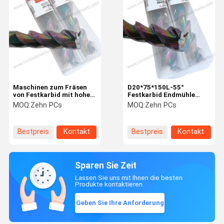
Maschinen zum Fräsen
D20*75*150L-55°
von Festkarbid mit hoher
Festkarbid Endmühle
Robustheit D20*75*150L-
Hitzebeständigkeit CNC
MOQ:
Zehn PCs
MOQ:
Zehn PCs
55° (D20*150*3T) für
Endmühle Bits
Motorenkomponenten
Bestpreis
Kontakt
Bestpreis
Kontakt
Sparen Sie Zeit
Lassen Sie uns mit Ihnen die besten
Produkte kontaktieren.
Geben Sie Ihre Anforderung