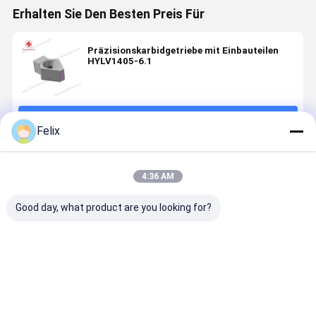
Erhalten Sie Den Besten Preis Für
Präzisionskarbidgetriebe mit Einbauteilen
HYLV1405-6.1
Fortsetzen
Felix
Empfohlene Produkte
4:36 AM
Good day, what product are you looking for?
Automobilteile
CNC-
High-
Automobilt
Getriebe
Zahnverformungseinlage,
Strength
Zahnradfo
Formierung
Modell HY-
Custom
Einsatzfor
Einsatzformen
DP151204,
Carbide
DX3-251-
Verarbeitung
mit PVD-
Inserts
59209(32)
Bestpreis
Bestpreis
Bestpreis
Bestprei