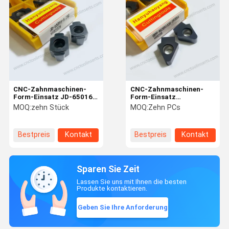
CNC-Zahnmaschinen-
CNC-Zahnmaschinen-
Form-Einsatz JD-65016-
Form-Einsatz
5.2 -- HYB208
YKS5120BX3-604-59201 -
MOQ:
zehn Stück
MOQ:
Zehn PCs
beschichtet, für harte
- PVD HYB208
Materialien
beschichtet, für
(ausgenommen
schwierige Materialien
Bestpreis
Kontakt
Bestpreis
Kontakt
Hochfestelegierungen)
(ausgenommen
Hochfestelegierungen)
Sparen Sie Zeit
Lassen Sie uns mit Ihnen die besten
Produkte kontaktieren.
Geben Sie Ihre Anforderung