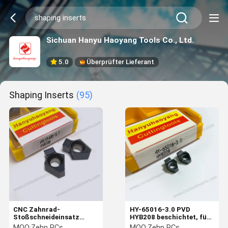
Sichuan Hanyu Haoyang Tools Co., Ltd.
5.0
Überprüfter Lieferant
Shaping Inserts
(95)
CNC Zahnrad-
HY-65016-3.0 PVD
Stoßschneideinsatz
HYB208 beschichtet, für
HYLV1405-5.1 – PVD
harte Materialien (ausg.
MOQ:
Zehn PCs
MOQ:
Zehn PCs