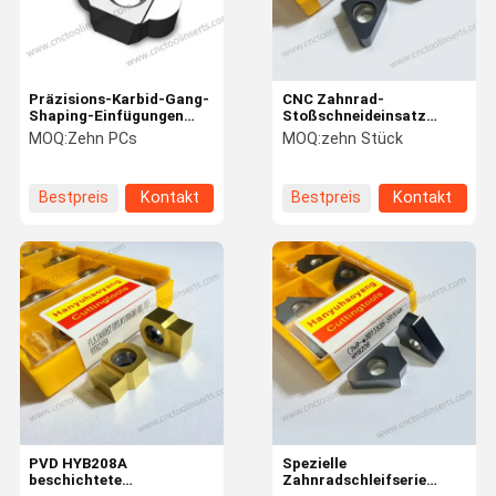
Präzisions-Karbid-Gang-
CNC Zahnrad-
Shaping-Einfügungen
Stoßschneideinsatz
YKH5132J-791-88203
(BD9-WG301)535-59205A
MOQ:
Zehn PCs
MOQ:
zehn Stück
– PVD HYB208
beschichtet, für
schwierige Materialien
Bestpreis
Kontakt
Bestpreis
Kontakt
(ohne
Hochtemperaturlegierungen)
Zu Hause
Produkte
Über Uns
Werksbesich
Tigung
PVD HYB208A
Spezielle
beschichtete
Zahnradschleifserie