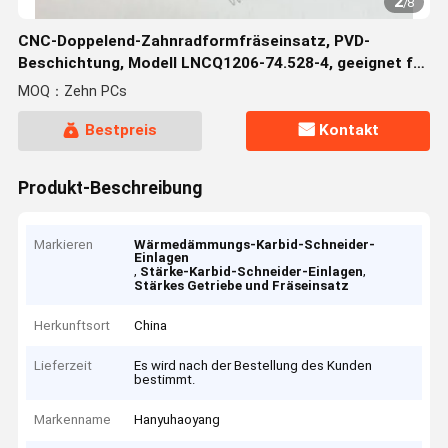
2
/
8
CNC-Doppelend-Zahnradformfräseinsatz, PVD-
Beschichtung, Modell LNCQ1206-74.528-4, geeignet für
die Bearbeitung aller schwer zerspanbaren Materialien
MOQ：Zehn PCs
außer Hochtemperatur-Superlegierungen
Bestpreis
Kontakt
Produkt-Beschreibung
Markieren
Wärmedämmungs-Karbid-Schneider-
Einlagen
,
,
Stärke-Karbid-Schneider-Einlagen
Stärkes Getriebe und Fräseinsatz
Herkunftsort
China
Lieferzeit
Es wird nach der Bestellung des Kunden
bestimmt.
Markenname
Hanyuhaoyang