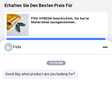
Erhalten Sie Den Besten Preis Für
PVD-HYB208-beschichtet, für harte
Materialien (ausgenommen
Hochfestelegierungen)
Fortsetzen
Felix
Empfohlene Produkte
10:29 AM
Good day, what product are you looking for?
PVD HYB108
Nicht-
Nicht-
Nicht-
Beschichtet,
Standard-
Standard-
standardm
für Ti-, Ni-
Nuteneinsatz
Schleifen-
Rillenbefe
Legierungen,
W4.39-R1-
Einsatz mit
Modell
Druck- und
T1.7-2Z mit
PVD-
TG22L1.0-