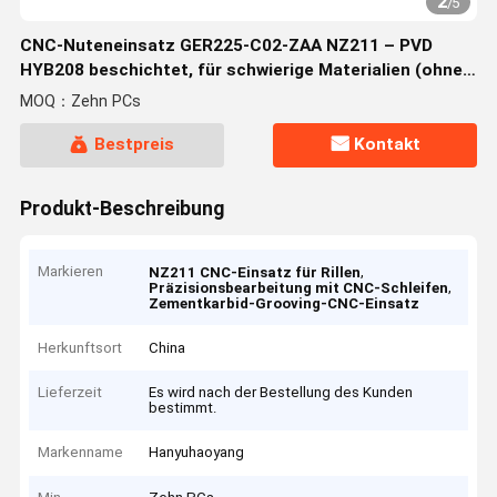
2
/
5
CNC-Nuteneinsatz GER225-C02-ZAA NZ211 – PVD
HYB208 beschichtet, für schwierige Materialien (ohne
Hochtemperaturlegierungen)
MOQ：Zehn PCs
Bestpreis
Kontakt
Produkt-Beschreibung
Markieren
,
NZ211 CNC-Einsatz für Rillen
,
Präzisionsbearbeitung mit CNC-Schleifen
Zementkarbid-Grooving-CNC-Einsatz
Herkunftsort
China
Lieferzeit
Es wird nach der Bestellung des Kunden
bestimmt.
Markenname
Hanyuhaoyang