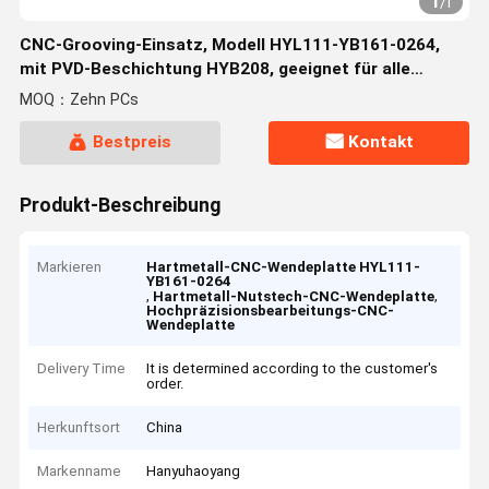
1
/
1
CNC-Grooving-Einsatz, Modell HYL111-YB161-0264,
mit PVD-Beschichtung HYB208, geeignet für alle
schwer zu bearbeitenden Materialien mit Ausnahme
MOQ：Zehn PCs
von Hochtemperaturlegierungen
Bestpreis
Kontakt
Produkt-Beschreibung
Markieren
Hartmetall-CNC-Wendeplatte HYL111-
YB161-0264
,
,
Hartmetall-Nutstech-CNC-Wendeplatte
Hochpräzisionsbearbeitungs-CNC-
Wendeplatte
Delivery Time
It is determined according to the customer's
order.
Herkunftsort
China
Markenname
Hanyuhaoyang