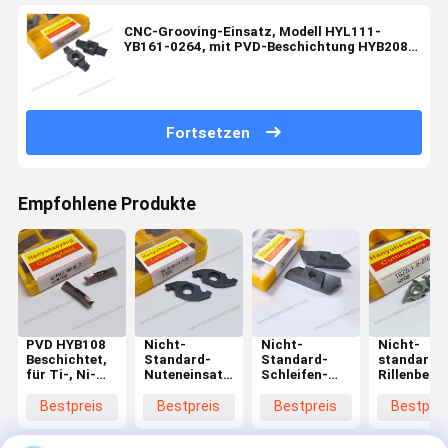
CNC-Grooving-Einsatz, Modell HYL111-
YB161-0264, mit PVD-Beschichtung HYB208,
geeignet für alle schwer zu bearbeitenden
Materialien mit Ausnahme von
Hochtemperaturlegierungen
Fortsetzen
Empfohlene Produkte
PVD HYB108
Nicht-
Nicht-
Nicht-
Beschichtet,
Standard-
Standard-
standardm
für Ti-, Ni-
Nuteneinsatz
Schleifen-
Rillenbefe
Legierungen,
W4.39-R1-
Einsatz mit
Modell
Druck- und
T1.7-2Z mit
PVD-
TG22L1.0-
Bestpreis
Bestpreis
Bestpreis
Bestprei
Härte-Stahle
PVD-
Beschichtung
010,
(> 55 HRC)
Beschichtung
HYB208 für
unbeschich