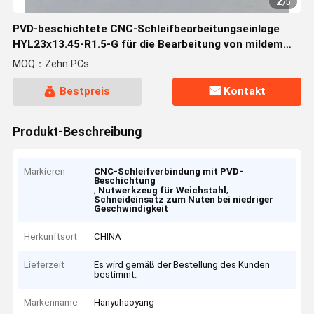
2
/
5
PVD-beschichtete CNC-Schleifbearbeitungseinlage
HYL23x13.45-R1.5-G für die Bearbeitung von mildem
Stahl mit Karbid-Schleifwerkzeug
MOQ：Zehn PCs
Bestpreis
Kontakt
Produkt-Beschreibung
Markieren
CNC-Schleifverbindung mit PVD-
Beschichtung
,
,
Nutwerkzeug für Weichstahl
Schneideinsatz zum Nuten bei niedriger
Geschwindigkeit
Herkunftsort
CHINA
Lieferzeit
Es wird gemäß der Bestellung des Kunden
bestimmt.
Markenname
Hanyuhaoyang