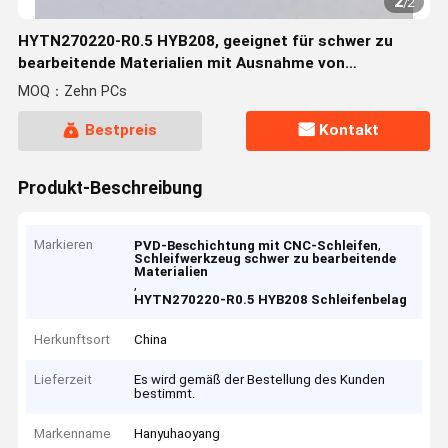
2
/
2
HYTN270220-R0.5 HYB208, geeignet für schwer zu
bearbeitende Materialien mit Ausnahme von
Hochtemperaturlegierungen
MOQ：Zehn PCs
Bestpreis
Kontakt
Produkt-Beschreibung
Markieren
,
PVD-Beschichtung mit CNC-Schleifen
Schleifwerkzeug schwer zu bearbeitende
Materialien
,
HYTN270220-R0.5 HYB208 Schleifenbelag
Herkunftsort
China
Lieferzeit
Es wird gemäß der Bestellung des Kunden
bestimmt.
Markenname
Hanyuhaoyang