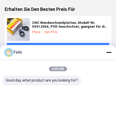
Erhalten Sie Den Besten Preis Für
CNC Wendeschneidplatten, Modell-Nr.
50912054, PVD-beschichtet, geeignet für die
Bearbeitung von schwer zerspanbaren
Price： ten PCS
Werkstoffen, ausgenommen
Hochtemperaturlegierungen
Fortsetzen
Felix
Empfohlene Produkte
8:40 AM
Good day, what product are you looking for?
PVD HYB108
Nicht-
Nicht-
Nicht-
Beschichtet,
Standard-
Standard-
standardm
für Ti-, Ni-
Nuteneinsatz
Schleifen-
Rillenbefe
Legierungen,
W4.39-R1-
Einsatz mit
Modell