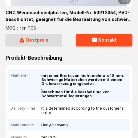
1
/
1
CNC Wendeschneidplatten, Modell-Nr. 50912054, PVD-
beschichtet, geeignet für die Bearbeitung von schwer
zerspanbaren Werkstoffen, ausgenommen
MOQ：ten PCS
Hochtemperaturlegierungen
Bestpreis
Kontakt
Produkt-Beschreibung
Markieren
,
mit einer Breite von nicht mehr als 15 mm
Schwierige Materialien werden mit einem
Grubewerkzeug eingesetzt
,
Maschinen für die Bearbeitung von
Schwermetalllegierungen
Delivery Time
It is determined according to the customer's
order.
Markenname
Hanyuhaoyang
Minimum
ten PCS