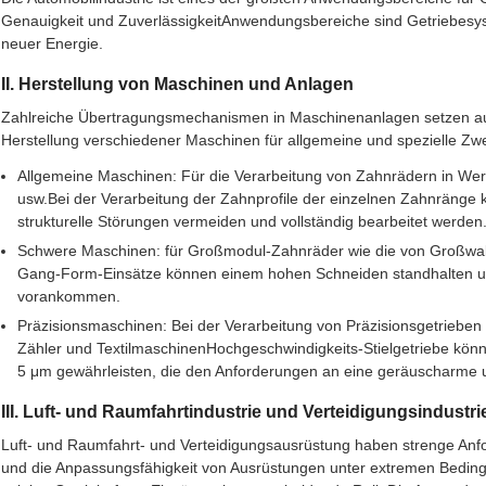
Genauigkeit und ZuverlässigkeitAnwendungsbereiche sind Getriebes
neuer Energie.
II. Herstellung von Maschinen und Anlagen
Zahlreiche Übertragungsmechanismen in Maschinenanlagen setzen auf
Herstellung verschiedener Maschinen für allgemeine und spezielle Zw
Allgemeine Maschinen: Für die Verarbeitung von Zahnrädern in We
usw.Bei der Verarbeitung der Zahnprofile der einzelnen Zahnränge
strukturelle Störungen vermeiden und vollständig bearbeitet werden.
Schwere Maschinen: für Großmodul-Zahnräder wie die von Großw
Gang-Form-Einsätze können einem hohen Schneiden standhalten und 
vorankommen.
Präzisionsmaschinen: Bei der Verarbeitung von Präzisionsgetrieben 
Zähler und TextilmaschinenHochgeschwindigkeits-Stielgetriebe könn
5 μm gewährleisten, die den Anforderungen an eine geräuscharme 
III. Luft- und Raumfahrtindustrie und Verteidigungsindustri
Luft- und Raumfahrt- und Verteidigungsausrüstung haben strenge Anfo
und die Anpassungsfähigkeit von Ausrüstungen unter extremen Beding