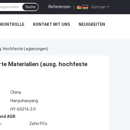
Referenzen
|
German
Suche
SKONTROLLE
KONTAKT MIT UNS
NEUIGKEITEN
g. Hochfeste Legierungen)
te Materialien (ausg. hochfeste
China
Hanyuhaoyang
HY-65016-3.0
and AGB:
e:
Zehn PCs