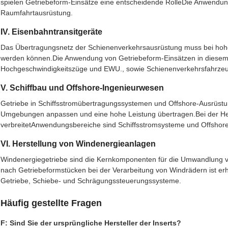
spielen Getriebeform-Einsätze eine entscheidende RolleDie Anwendu
Raumfahrtausrüstung.
IV. Eisenbahntransitgeräte
Das Übertragungsnetz der Schienenverkehrsausrüstung muss bei hoher
werden können.Die Anwendung von Getriebeform-Einsätzen in diesem B
Hochgeschwindigkeitszüge und EWU., sowie Schienenverkehrsfahrze
V. Schiffbau und Offshore-Ingenieurwesen
Getriebe in Schiffsstromübertragungssystemen und Offshore-Ausrüstu
Umgebungen anpassen und eine hohe Leistung übertragen.Bei der Her
verbreitetAnwendungsbereiche sind Schiffsstromsysteme und Offshor
VI. Herstellung von Windenergieanlagen
Windenergiegetriebe sind die Kernkomponenten für die Umwandlung vo
nach Getriebeformstücken bei der Verarbeitung von Windrädern ist e
Getriebe, Schiebe- und Schrägungssteuerungssysteme.
Häufig gestellte Fragen
F: Sind Sie der ursprüngliche Hersteller der Inserts?