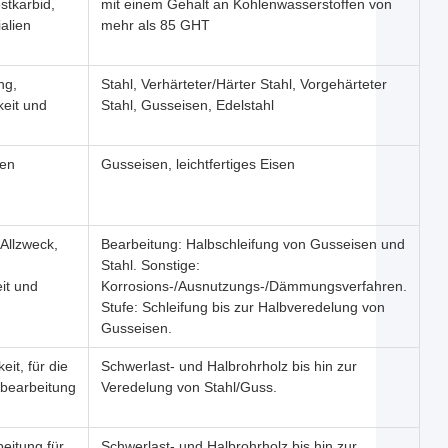
stkarbid,
mit einem Gehalt an Kohlenwasserstoffen von
ialien
mehr als 85 GHT
ng,
Stahl, Verhärteter/Härter Stahl, Vorgehärteter
eit und
Stahl, Gusseisen, Edelstahl
sen
Gusseisen, leichtfertiges Eisen
Allzweck,
Bearbeitung: Halbschleifung von Gusseisen und
Stahl. Sonstige:
it und
Korrosions-/Ausnutzungs-/Dämmungsverfahren.
Stufe: Schleifung bis zur Halbveredelung von
Gusseisen.
eit, für die
Schwerlast- und Halbrohrholz bis hin zur
bearbeitung
Veredelung von Stahl/Guss.
beitung für
Schwerlast- und Halbrohrholz bis hin zur