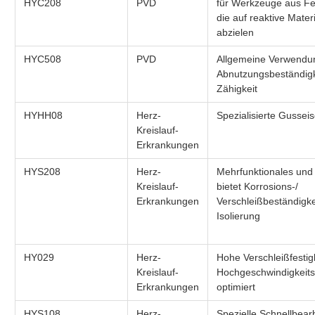
HYC208
PVD
für Werkzeuge aus Fe
die auf reaktive Mater
abzielen
HYC508
PVD
Allgemeine Verwendu
Abnutzungsbeständigk
Zähigkeit
HYHH08
Herz-
Spezialisierte Gussei
Kreislauf-
Erkrankungen
HYS208
Herz-
Mehrfunktionales und 
Kreislauf-
bietet Korrosions-/
Erkrankungen
Verschleißbeständigke
Isolierung
HY029
Herz-
Hohe Verschleißfestigk
Kreislauf-
Hochgeschwindigkeits
Erkrankungen
optimiert
HYS108
Herz-
Spezielle Schnellbear