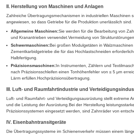
II. Herstellung von Maschinen und Anlagen
Zahlreiche Übertragungsmechanismen in industriellen Maschinen sin
angewiesen, so dass Getriebe für die Produktion unerlässlich sind.
Allgemeine Maschinen:
Sie werden für die Bearbeitung von Za
und Kranantrieben verwendet.Vermeidung von Strukturstörungen
Schwermaschinen:
Bei großen Modulgetäten in Walzmaschinen
Zementkarbidgetriebe die für das Hochlastschneiden erforderliche
Halbfertigung.
Präzisionsmaschinen:
In Instrumenten, Zählern und Textilmasc
nach Präzisionsschleifen einen Tonhöhenfehler von ≤ 5 μm erre
Lärm erfüllen.Hochpräzisionsübertragung.
III. Luft- und Raumfahrtindustrie und Verteidigungsindus
Luft- und Raumfahrt- und Verteidigungsausrüstung stellt extreme A
und die Leistung der Ausrüstung.Bei der Herstellung leistungsstark
Präzisionssystemen eingesetzt werden, sind Zahnräder von entsc
IV. Eisenbahntransitgeräte
Die Übertragungssysteme im Schienenverkehr müssen einem länge