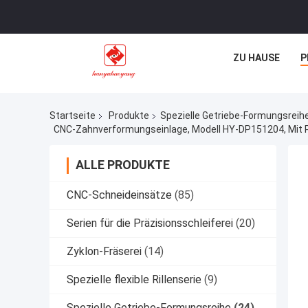
ZU HAUSE
P
Startseite
Produkte
Spezielle Getriebe-Formungsreih
ALLE PRODUKTE
CNC-Schneideinsätze
(85)
Serien für die Präzisionsschleiferei
(20)
Zyklon-Fräserei
(14)
Spezielle flexible Rillenserie
(9)
Spezielle Getriebe-Formungsreihe
(24)