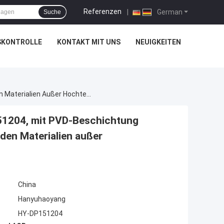
Referenzen
|
German
Suche
SKONTROLLE
KONTAKT MIT UNS
NEUIGKEITEN
CNC-Zahnverformungseinlage, Modell HY-DP151204, Mit PVD-Beschichtung HYB208, Geeignet Für Alle Schwer Zu Bearbeitenden Materialien Außer Hochtemperaturlegierungen.
51204, mit PVD-Beschichtung
nden Materialien außer
China
Hanyuhaoyang
HY-DP151204