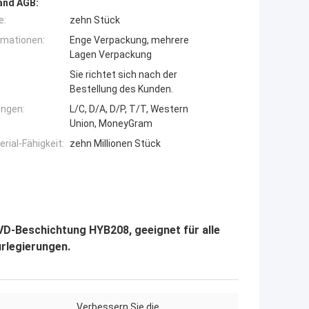
and AGB:
e:
zehn Stück
rmationen:
Enge Verpackung, mehrere
Lagen Verpackung
Sie richtet sich nach der
Bestellung des Kunden.
ngen:
L/C, D/A, D/P, T/T, Western
Union, MoneyGram
ial-Fähigkeit:
zehn Millionen Stück
D-Beschichtung HYB208, geeignet für alle
rlegierungen.
Verbessern Sie die