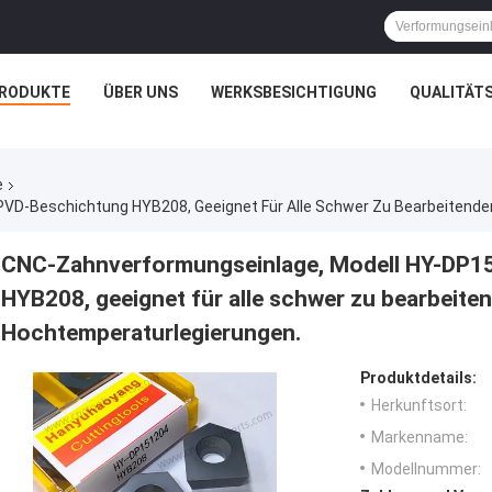
RODUKTE
ÜBER UNS
WERKSBESICHTIGUNG
QUALITÄT
e
CNC-Zahnverformungseinlage, Modell HY-DP1
HYB208, geeignet für alle schwer zu bearbeite
Hochtemperaturlegierungen.
Produktdetails:
Herkunftsort:
Markenname:
Modellnummer: