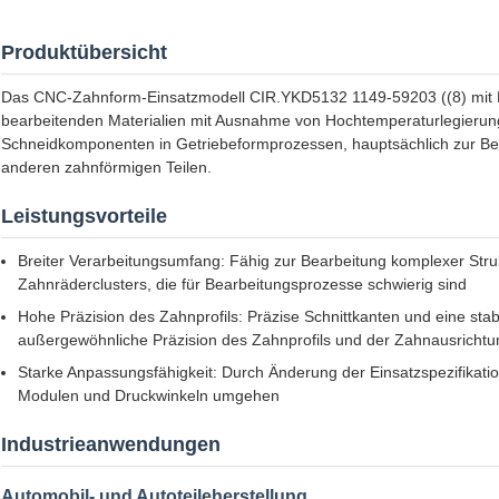
Produktübersicht
Das CNC-Zahnform-Einsatzmodell CIR.YKD5132 1149-59203 ((8) mit P
bearbeitenden Materialien mit Ausnahme von Hochtemperaturlegierunge
Schneidkomponenten in Getriebeformprozessen, hauptsächlich zur Bea
anderen zahnförmigen Teilen.
Leistungsvorteile
Breiter Verarbeitungsumfang: Fähig zur Bearbeitung komplexer Str
Zahnräderclusters, die für Bearbeitungsprozesse schwierig sind
Hohe Präzision des Zahnprofils: Präzise Schnittkanten und eine st
außergewöhnliche Präzision des Zahnprofils und der Zahnausrichtu
Starke Anpassungsfähigkeit: Durch Änderung der Einsatzspezifikation
Modulen und Druckwinkeln umgehen
Industrieanwendungen
Automobil- und Autoteileherstellung