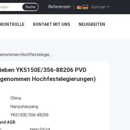
Referenzen
|
German
Suche
SKONTROLLE
KONTAKT MIT UNS
NEUIGKEITEN
Einfügungsstück Für Die Verarbeitung Von Getrieben YK5150E/356-88206 PVD HYB208 Beschichtet, Für Harte Materialien (ausgenommen Hochfestelegierungen)
trieben YK5150E/356-88206 PVD
ausgenommen Hochfestelegierungen)
China
Hanyuhaoyang
YK5150E/356-88206
and AGB:
e:
zehn Stück