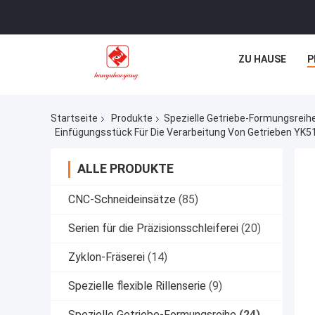
ZU HAUSE
P
Startseite
Produkte
Spezielle Getriebe-Formungsreih
ALLE PRODUKTE
CNC-Schneideinsätze
(85)
Serien für die Präzisionsschleiferei
(20)
Zyklon-Fräserei
(14)
Spezielle flexible Rillenserie
(9)
Spezielle Getriebe-Formungsreihe
(24)