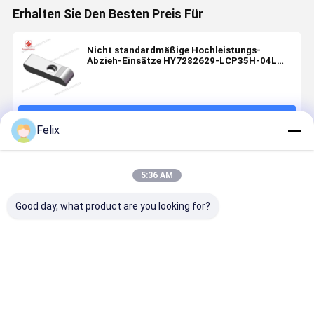
Erhalten Sie Den Besten Preis Für
Nicht standardmäßige Hochleistungs-
Abzieh-Einsätze HY7282629-LCP35H-04L
Hochpräzision
Fortsetzen
Felix
Empfohlene Produkte
5:36 AM
Good day, what product are you looking for?
CNC-
CNC-
CNC-Heavy-
CNC-
Schwerlastschälende
Schwerlastschälende
Duty Peeling
Schwerlas
Drehinlage,
Drehinlage,
Turning
Drehinlage
Modell
Modell
Insert, Modell
Modell
YSE334L110,
HYA490X-
HYSN190700,
LSE434R01
Bestpreis
Bestpreis
Bestpreis
Bestprei