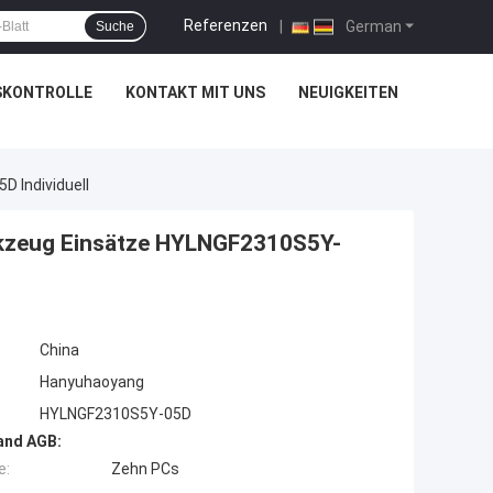
Referenzen
|
German
Suche
SKONTROLLE
KONTAKT MIT UNS
NEUIGKEITEN
 Individuell
rkzeug Einsätze HYLNGF2310S5Y-
China
Hanyuhaoyang
HYLNGF2310S5Y-05D
and AGB:
e:
Zehn PCs