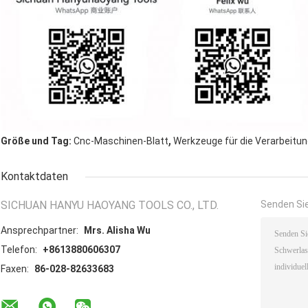
,
Größe und Tag:
Cnc-Maschinen-Blatt
Werkzeuge für die Verarbeitu
Kontaktdaten
SICHUAN HANYU HAOYANG TOOLS CO., LTD.
Senden Sie
Ansprechpartner:
Mrs. Alisha Wu
Telefon:
+8613880606307
Faxen:
86-028-82633683