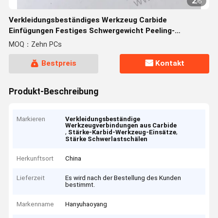
2
/
6
Verkleidungsbeständiges Werkzeug Carbide
Einfügungen Festiges Schwergewicht Peeling-
Einfügungen YNMX200705
MOQ：Zehn PCs
Bestpreis
Kontakt
Produkt-Beschreibung
Markieren
Verkleidungsbeständige
Werkzeugverbindungen aus Carbide
,
,
Stärke-Karbid-Werkzeug-Einsätze
Stärke Schwerlastschälen
Herkunftsort
China
Lieferzeit
Es wird nach der Bestellung des Kunden
bestimmt.
Markenname
Hanyuhaoyang