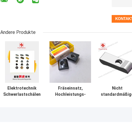
Andere Produkte
Elektrotechnik
Fräseinsatz,
Nicht
Schwerlastschälen
Hochleistungs-
standardmäßig
Schneidwerkzeug
Schälfräseinsatz，
Hochleistungs
Einsätze
PVD-Beschichtung
Abzieh-Einsätz
HYLNGF2310S5Y-
HYB208, Modell 40
HY7282629-
05D individuell
(SN15T7),
LCP35H-04L
Geeignet für die
Hochpräzision
Bearbeitung aller