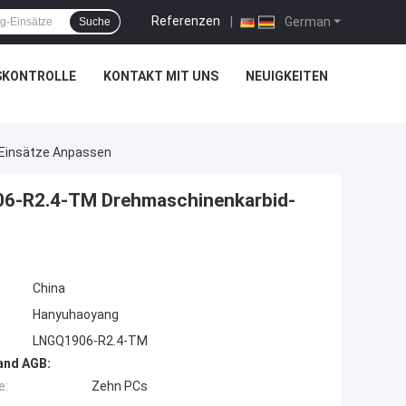
Referenzen
|
German
Suche
SKONTROLLE
KONTAKT MIT UNS
NEUIGKEITEN
-Einsätze Anpassen
906-R2.4-TM Drehmaschinenkarbid-
China
Hanyuhaoyang
LNGQ1906-R2.4-TM
and AGB:
e:
Zehn PCs