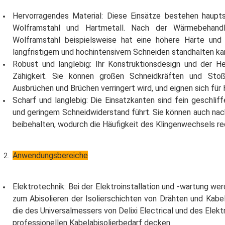
Hervorragendes Material: Diese Einsätze bestehen hauptsä
Wolframstahl und Hartmetall. Nach der Wärmebehandl
Wolframstahl beispielsweise hat eine höhere Härte und e
langfristigem und hochintensivem Schneiden standhalten ka
Robust und langlebig: Ihr Konstruktionsdesign und der He
Zähigkeit. Sie können großen Schneidkräften und Stoß
Ausbrüchen und Brüchen verringert wird, und eignen sich fü
Scharf und langlebig: Die Einsatzkanten sind fein geschlif
und geringem Schneidwiderstand führt. Sie können auch nach
beibehalten, wodurch die Häufigkeit des Klingenwechsels red
Anwendungsbereiche
Elektrotechnik: Bei der Elektroinstallation und -wartung we
zum Abisolieren der Isolierschichten von Drähten und Kabe
die des Universalmessers von Delixi Electrical und des Elek
professionellen Kabelabisolierbedarf decken.