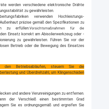
Geräte werden verschiedene elektronische Drähte
gungsstabilität zu gewährleisten.
arbeitungsfabriken verwenden Hochleistungs-
ie Außenhaut präzise gemäß den Spezifikationen zu
en zu erfüllen.
Vorsichtsmaßnahmen für die
e den Einsatz korrekt am Abisolierwerkzeug oder -
ionierung zu gewährleisten. Führen Sie vor der
losen Betrieb oder die Bewegung des Einsatzes
 den Betriebsabläufen, steuern Sie die
berlastung und Überdrehzahl, um Klingenschäden
flecken und andere Verunreinigungen zu entfernen.
Wenn der Verschleiß einen bestimmten Grad
 Lagern Sie es ordnungsgemäß und ergreifen Sie