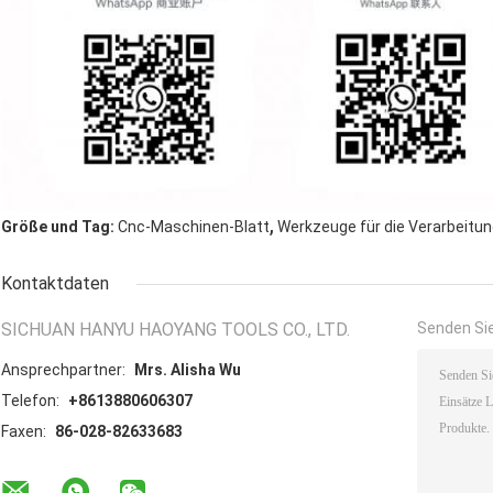
,
Größe und Tag:
Cnc-Maschinen-Blatt
Werkzeuge für die Verarbeitu
Kontaktdaten
SICHUAN HANYU HAOYANG TOOLS CO., LTD.
Senden Sie
Ansprechpartner:
Mrs. Alisha Wu
Telefon:
+8613880606307
Faxen:
86-028-82633683