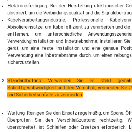
Elektronikfertigung: Bei der Herstellung elektronischer 
abisoliert, um die Verbindungsqualität und die Signalübertra
Kabelverarbeitungsindustrie: Professionelle Kabelver
Abisoliereinsätze, um Kabel effizient zu verarbeiten und d
entfernen, um unterschiedliche Anwendungsszenari
Installation und Inbetriebnahme: Installieren Si
Verwendung
gerät, um eine feste Installation und eine genaue Posit
Verwendung eine Inbetriebnahme durch, um einen reibungs
sicherzustellen.
Standardbetrieb: Verwenden Sie es strikt gemäß
Schnittgeschwindigkeit und den Vorschub, vermeiden Sie Ü
und Sicherheitsunfälle zu vermeiden.
Wartung: Reinigen Sie den Einsatz regelmäßig, um Späne, Öl
Überprüfen Sie den Verschleißzustand rechtzeitig. 
überschreitet, ist Schleifen oder Ersetzen erforderlich.