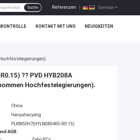
Referenzen
|
German
Suche
SKONTROLLE
KONTAKT MIT UNS
NEUIGKEITEN
Hochfestelegierungen).
R0.15) ?? PVD HYB208A
genommen Hochfestelegierungen).
China
Hanyuhaoyang
PLKIN50H7(HYLN080405-R0.15)
and AGB:
e:
Zehn PCs