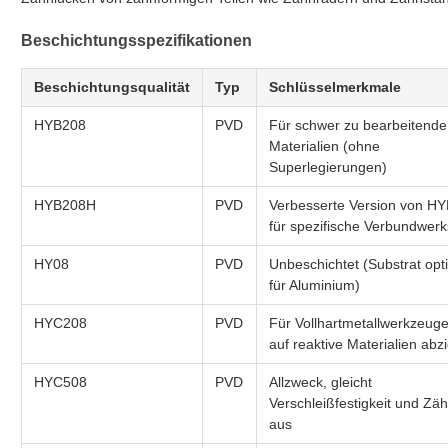
Beschichtungsspezifikationen
Beschichtungsqualität
Typ
Schlüsselmerkmale
HYB208
PVD
Für schwer zu bearbeitende
Materialien (ohne
Superlegierungen)
HYB208H
PVD
Verbesserte Version von H
für spezifische Verbundwerk
HY08
PVD
Unbeschichtet (Substrat opt
für Aluminium)
HYC208
PVD
Für Vollhartmetallwerkzeuge
auf reaktive Materialien abz
HYC508
PVD
Allzweck, gleicht
Verschleißfestigkeit und Zäh
aus