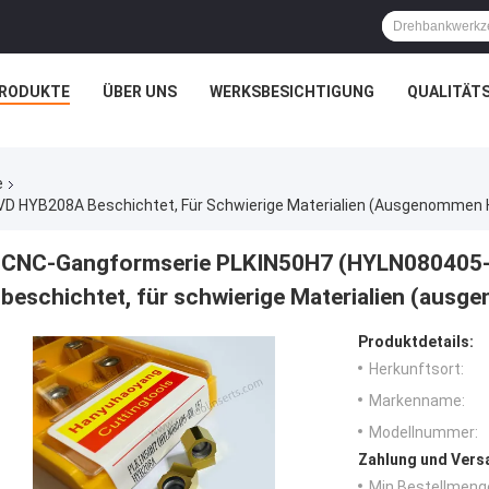
RODUKTE
ÜBER UNS
WERKSBESICHTIGUNG
QUALITÄT
e
D HYB208A Beschichtet, Für Schwierige Materialien (ausgenommen 
CNC-Gangformserie PLKIN50H7 (HYLN080405-
beschichtet, für schwierige Materialien (aus
Produktdetails:
Herkunftsort:
Markenname:
Modellnummer:
Zahlung und Vers
Min Bestellmeng