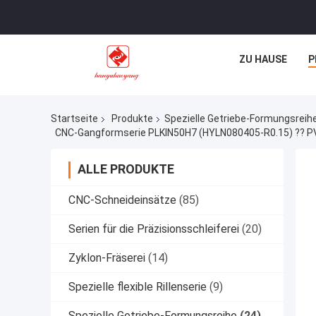
ZU HAUSE
P
Startseite
Produkte
Spezielle Getriebe-Formungsreih
CNC-Gangformserie PLKIN50H7 (HYLN080405-R0.15) ?? PV
ALLE PRODUKTE
CNC-Schneideinsätze
(85)
Serien für die Präzisionsschleiferei
(20)
Zyklon-Fräserei
(14)
Spezielle flexible Rillenserie
(9)
Spezielle Getriebe-Formungsreihe
(24)