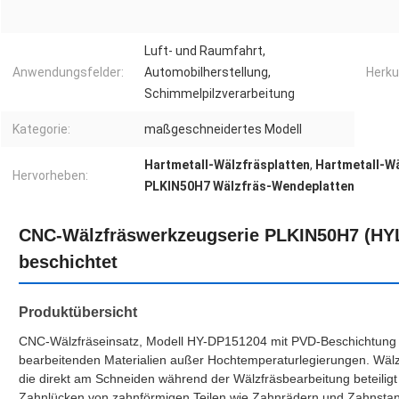
Luft- und Raumfahrt,
Anwendungsfelder:
Automobilherstellung,
Herku
Schimmelpilzverarbeitung
Kategorie:
maßgeschneidertes Modell
Hartmetall-Wälzfräsplatten
,
Hartmetall-W
Hervorheben:
PLKIN50H7 Wälzfräs-Wendeplatten
CNC-Wälzfräswerkzeugserie PLKIN50H7 (HY
beschichtet
Produktübersicht
CNC-Wälzfräseinsatz, Modell HY-DP151204 mit PVD-Beschichtung H
bearbeitenden Materialien außer Hochtemperaturlegierungen. Wäl
die direkt am Schneiden während der Wälzfräsbearbeitung beteiligt
Zahnlücken von zahnförmigen Teilen wie Zahnrädern und Zahnsta