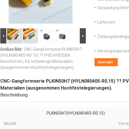
Verpackung Info
Lieferzeit:
Zahlungsbedingu
Großes Bild :
CNC-Gangformserie PLKIN50H7
Versorgungsmater
(HYLN080405-R0.15) ?? PVD HYB208A
beschichtet, für schwierige Materialien
Kontakt
(ausgenommen Hochfestelegierungen).
CNC-Gangformserie PLKIN50H7 (HYLN080405-R0.15) ?? PVD
Materialien (ausgenommen Hochfestelegierungen).
Beschreibung
PLKIN50H7(HYLN080405-R0.15)
Modell:
Vortei