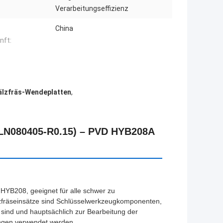
Verarbeitungseffizienz
China
nft:
älzfräs-Wendeplatten
,
LN080405-R0.15) – PVD HYB208A
YB208, geeignet für alle schwer zu
zfräseinsätze sind Schlüsselwerkzeugkomponenten,
 sind und hauptsächlich zur Bearbeitung der
ngen verwendet werden.