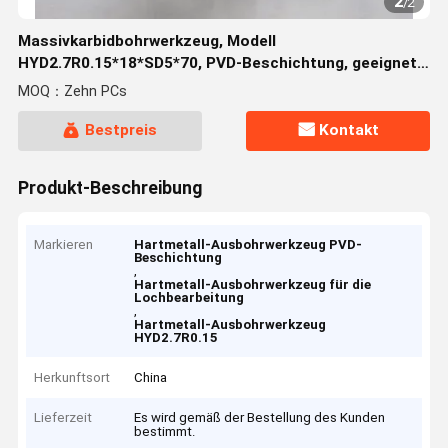
2
/
2
Massivkarbidbohrwerkzeug, Modell
HYD2.7R0.15*18*SD5*70, PVD-Beschichtung, geeignet
für die Bohrmaschinenbearbeitung
MOQ：Zehn PCs
Bestpreis
Kontakt
Produkt-Beschreibung
Markieren
Hartmetall-Ausbohrwerkzeug PVD-
Beschichtung
,
Hartmetall-Ausbohrwerkzeug für die
Lochbearbeitung
,
Hartmetall-Ausbohrwerkzeug
HYD2.7R0.15
Herkunftsort
China
Lieferzeit
Es wird gemäß der Bestellung des Kunden
bestimmt.