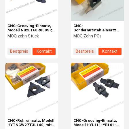
CNC-Grooving-Einsatz,
CNC-
Modell NB2L160R050SP,
Sondernutstahleinsatz
mit PVD-Beschichtung
LN2505-1.65 –
MOQ:
zehn Stück
MOQ:
Zehn PCs
HYB208, geeignet für die
Unbeschichtet, für
Bearbeitung aller schwer
Aluminium
zu bearbeitenden
Bestpreis
Kontakt
Bestpreis
Kontakt
Materialien mit
Ausnahme von
Hochtemperaturlegierungen
Zu Hause
Produkte
Über Uns
Werksbesich
Tigung
CNC-Rohreinsatz, Modell
CNC-Grooving-Einsatz,
HYTNCW27T3L140, mit
Modell HYL111-YB161-