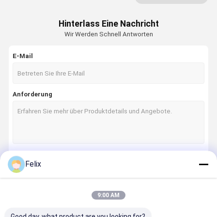
Precision Milling Series
Hinterlass Eine Nachricht
Wir Werden Schnell Antworten
Schleppwerkzeugreihe
Schwerlastschälen
E-Mail
Vollhartmetallwerkzeuge
Anforderung
Felix
Fortsetzen
9:00 AM
Unsere Kategorien
Good day, what product are you looking for?