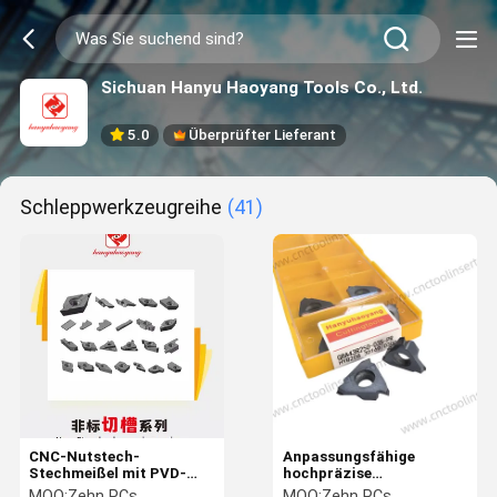
Sichuan Hanyu Haoyang Tools Co., Ltd.
5.0
Überprüfter Lieferant
Schleppwerkzeugreihe
(41)
CNC-Nutstech-
Anpassungsfähige
Stechmeißel mit PVD-
hochpräzise
Beschichtung
Verschleißfestigkeit
MOQ:
Zehn PCs
MOQ:
Zehn PCs