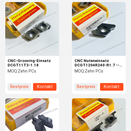
CNC-Grooving-Einsatz
CNC Nuteneinsatz
DCGT11T3-1.18
DCGT1204R240-R1.7 --
Unbeschichtet, für
MOQ:
Zehn PCs
MOQ:
Zehn PCs
Aluminium.
Bestpreis
Kontakt
Bestpreis
Kontakt